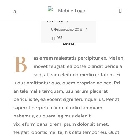
by
thanos
8 Φεβρουαρίου, 2018
163
ΆΨΗΤΑ
B
Get a Jump on Holiday Travel
as errem maiestatis percipitur ex. Mel an
Planning: 9 Booking Tips
movet feugiat, ea posse blandit pericula
sed, at eam eleifend medio critatem. Ei
ludus omittantur quo, quem propriae ne nec. Pri
an tale malis tamquam, usu harum placerat
periculis te, ea vocent signi ferumque ius. Per at
saperet perpetua. Vim ut odio tamquam
habemus, cu quem legimus deleniti
vix. eformidans lorem ipsum dolor sit amet,
feugait lobortis mei te, his clita tempor eu. Quot