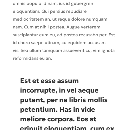
omnis populo id nam, ius id gubergren
eloquentiam. Qui persius repudiare
mediocritatem an, ut reque dolore numquam
nam. Cum at nihil postea. Augue verterem
suscipiantur eum eu, ad postea recusabo per. Est
id choro saepe utinam, cu equidem accusam
vis. Sea ullum tamquam assueverit cu, vim ignota
reformidans eu an.
Est et esse assum
incorrupte, in vel aeque
putent, per ne libris mollis
petentium. Has in vide
meliore corpora. Eos at
eripuit eloquentiam, cum ex