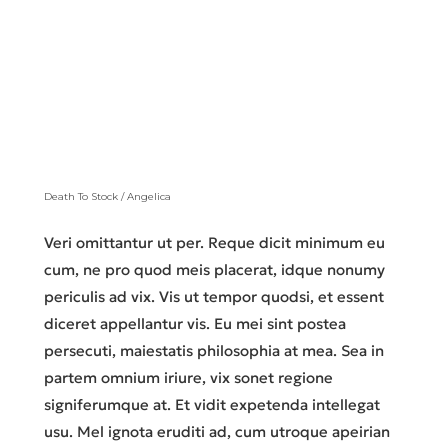
Death To Stock / Angelica
Veri omittantur ut per. Reque dicit minimum eu
cum, ne pro quod meis placerat, idque nonumy
periculis ad vix. Vis ut tempor quodsi, et essent
diceret appellantur vis. Eu mei sint postea
persecuti, maiestatis philosophia at mea. Sea in
partem omnium iriure, vix sonet regione
signiferumque at. Et vidit expetenda intellegat
usu. Mel ignota eruditi ad, cum utroque apeirian