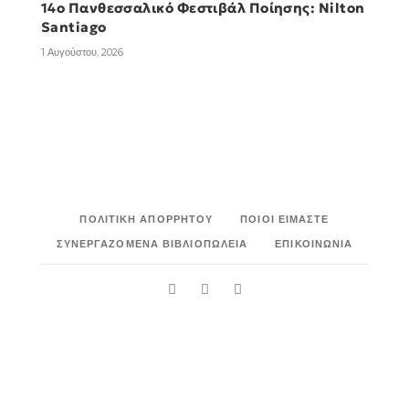
14ο Πανθεσσαλικό Φεστιβάλ Ποίησης: Nilton
Santiago
1 Αυγούστου, 2026
14ο Πανθεσσαλικό Φεστιβάλ Ποίησης:
Miriam Reyes
1 Αυγούστου, 2026
ΠΟΛΙΤΙΚΉ ΑΠΟΡΡΉΤΟΥ
ΠΟΙΟΙ ΕΊΜΑΣΤΕ
ΣΥΝΕΡΓΑΖΌΜΕΝΑ ΒΙΒΛΙΟΠΩΛΕΊΑ
ΕΠΙΚΟΙΝΩΝΊΑ
14ο Πανθεσσαλικό Φεστιβάλ Ποίησης: Alvin
Pang
1 Αυγούστου, 2026
Βραβείο «Θράκα» 2026, μικρή λίστα
1 Αυγούστου, 2026