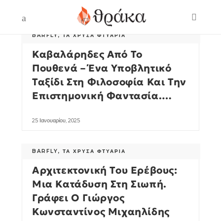
BARFLY
,
ΤΑ ΧΡΥΣΆ ΦΤΥΆΡΙΑ
Καβαλάρηδες Από Το
Πουθενά – Ένα Υποβλητικό
Ταξίδι Στη Φιλοσοφία Και Την
Επιστημονική Φαντασία.
Γράφει Ο Γιώργος
Κωνσταντίνος Μιχαηλίδης
25 Ιανουαρίου, 2025
BARFLY
,
ΤΑ ΧΡΥΣΆ ΦΤΥΆΡΙΑ
Αρχιτεκτονική Του Ερέβους:
Μια Κατάδυση Στη Σιωπή.
Γράφει Ο Γιώργος
Κωνσταντίνος Μιχαηλίδης