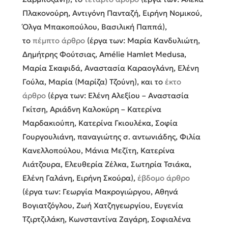
Πλακονούρη, Αντιγόνη Πανταζή, Ειρήνη Νομικού,
Όλγα Μπακοπούλου, Βασιλική Παππά),
το
πέμπτο άρθρο
(έργα των: Μαρία Κανδυλιώτη,
Δημήτρης Φούτσιας, Amélie Hamlet Medusa,
Μαρία Σκαφιδά, Αναστασία Καραογλάνη, Ελένη
Γούλα, Μαρία (Μαρίζα) Τζούνη), και το
έκτο
άρθρο
(έργα των: Ελένη Αλεξίου – Αναστασία
Γκίτση, Αριάδνη Καλοκύρη – Κατερίνα
Μαρδακιούπη, Κατερίνα Γκιουλέκα, Σοφία
Γουργουλιάνη, παναγιώτης σ. αντωνιάδης, Φιλία
Κανελλοπούλου, Μάνια Μεζίτη, Κατερίνα
Λιάτζουρα, Ελευθερία Ζέλκα, Σωτηρία Τσιάκα,
Ελένη Γαλάνη, Ειρήνη Σκούρα),
έβδομο άρθρο
(έργα των: Γεωργία Μακρογιώργου, Αθηνά
Βογιατζόγλου, Ζωή Χατζηγεωργίου, Ευγενία
Τζιρτζιλάκη, Κωνσταντίνα Ζαγάρη, Σοφιαλένα