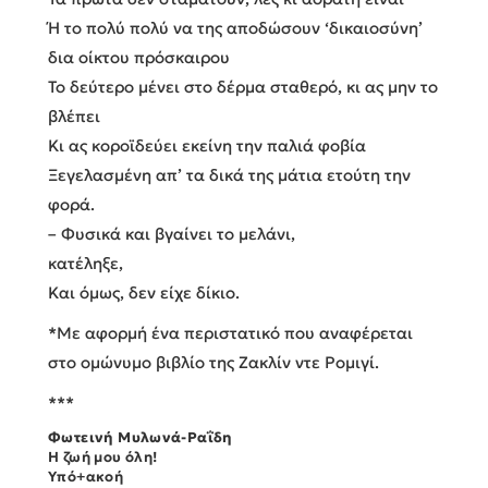
Ή το πολύ πολύ να της αποδώσουν ‘δικαιοσύνη’
δια οίκτου πρόσκαιρου
Το δεύτερο μένει στο δέρμα σταθερό, κι ας μην το
βλέπει
Κι ας κοροϊδεύει εκείνη την παλιά φοβία
Ξεγελασμένη απ’ τα δικά της μάτια ετούτη την
φορά.
– Φυσικά και βγαίνει το μελάνι,
κατέληξε,
Και όμως, δεν είχε δίκιο.
*Με αφορμή ένα περιστατικό που αναφέρεται
στο ομώνυμο βιβλίο της Ζακλίν ντε Ρομιγί.
***
Φωτεινή Μυλωνά-Ραΐδη
Η ζωή μου όλη!
Υπό+ακοή