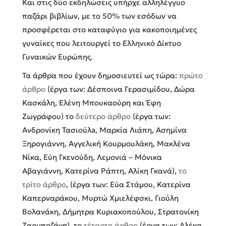
Και στις δύο εκδηλώσεις υπήρχε αλληλέγγυο
παζάρι βιβλίων, με το 50% των εσόδων να
προσφέρεται στο καταφύγιο για κακοποιημένες
γυναίκες που λειτουργεί το Ελληνικό Δίκτυο
Γυναικών Ευρώπης.
Τα άρθρα που έχουν δημοσιευτεί ως τώρα:
πρώτο
άρθρο
(έργα των: Δέσποινα Γερασιμίδου, Δώρα
Κασκάλη, Ελένη Μπουκαούρη και Έφη
Ζωγράφου) το
δεύτερο άρθρο
(έργα των:
Ανδρονίκη Τασιούλa, Μαρκία Λιάπη, Ασημίνα
Ξηρογιάννη, Αγγελική Κουρμουλάκη, Μακλένα
Νίκα, Εύη Γκενούδη, Λεμονιά – Μόνικα
Αβαγιάννη, Κατερίνα Ράπτη, Αλίκη Γκανά),
το
τρίτο άρθρο
, (έργα των: Εύα Στάμου, Κατερίνα
Καπερναράκου, Μυρτώ Χμιελέφσκι, Γιούλη
Βολανάκη, Δήμητρα Κυριακοπούλου, Στρατονίκη
Ζαρμποζάνη), το
τέταρτο άρθρο
(έργα των: Αλέκα