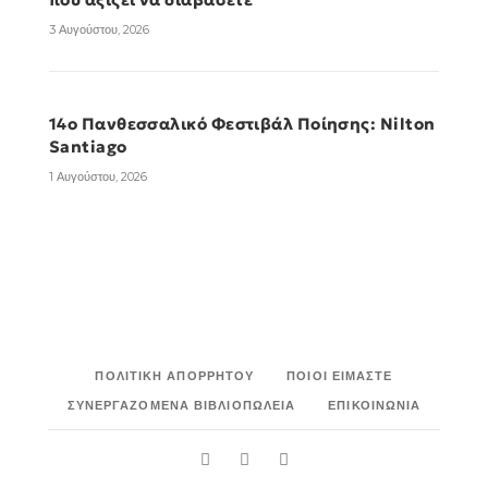
3 Αυγούστου, 2026
14ο Πανθεσσαλικό Φεστιβάλ Ποίησης: Nilton
Santiago
1 Αυγούστου, 2026
14ο Πανθεσσαλικό Φεστιβάλ Ποίησης:
Miriam Reyes
1 Αυγούστου, 2026
ΠΟΛΙΤΙΚΉ ΑΠΟΡΡΉΤΟΥ
ΠΟΙΟΙ ΕΊΜΑΣΤΕ
ΣΥΝΕΡΓΑΖΌΜΕΝΑ ΒΙΒΛΙΟΠΩΛΕΊΑ
ΕΠΙΚΟΙΝΩΝΊΑ
14ο Πανθεσσαλικό Φεστιβάλ Ποίησης: Alvin
Pang
1 Αυγούστου, 2026