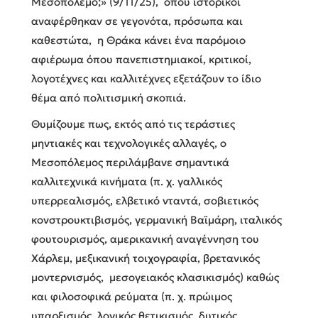
Μεσοπόλεμο;» (9/11/25), όπου ιστορικοί
αναφέρθηκαν σε γεγονότα, πρόσωπα και
καθεστώτα, η Θράκα κάνει ένα παρόμοιο
αφιέρωμα όπου πανεπιστημιακοί, κριτικοί,
λογοτέχνες και καλλιτέχνες εξετάζουν το ίδιο
θέμα από πολιτισμική σκοπιά.
Θυμίζουμε πως, εκτός από τις τεράστιες
μηντιακές και τεχνολογικές αλλαγές, ο
Μεσοπόλεμος περιλάμβανε σημαντικά
καλλιτεχνικά κινήματα (π. χ. γαλλικός
υπερρεαλισμός, ελβετικό νταντά, σοβιετικός
κονστρουκτιβισμός, γερμανική Βαϊμάρη, ιταλικός
φουτουρισμός, αμερικανική αναγέννηση του
Χάρλεμ, μεξικανική τοιχογραφία, βρετανικός
μοντερνισμός, μεσογειακός κλασικισμός) καθώς
και φιλοσοφικά ρεύματα (π. χ. πρώιμος
υπαρξισμός, λογικός θετικισμός, δυτικός