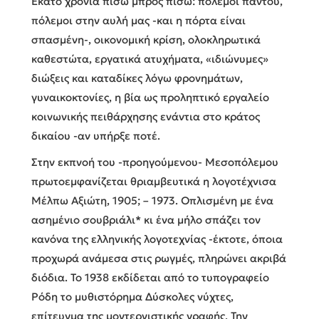
Εκατό χρόνια πίσω μπρος πίσω: πόλεμοι παντού,
πόλεμοι στην αυλή μας -και η πόρτα είναι
σπασμένη-, οικονομική κρίση, ολοκληρωτικά
καθεστώτα, εργατικά ατυχήματα, «ιδιώνυμες»
διώξεις και καταδίκες λόγω φρονημάτων,
γυναικοκτονίες, η βία ως προληπτικό εργαλείο
κοινωνικής πειθάρχησης ενάντια στο κράτος
δικαίου -αν υπήρξε ποτέ.
Στην εκπνοή του -προηγούμενου- Μεσοπόλεμου
πρωτοεμφανίζεται θριαμβευτικά η λογοτέχνισα
Μέλπω Αξιώτη, 1905; – 1973. Οπλισμένη με ένα
ασημένιο σουβριάλι* κι ένα μήλο σπάζει τον
κανόνα της ελληνικής λογοτεχνίας -έκτοτε, όποια
προχωρά ανάμεσα στις ρωγμές, πληρώνει ακριβά
διόδια. Το 1938 εκδίδεται από το τυπογραφείο
Ρόδη το μυθιστόρημα Δύσκολες νύχτες,
επίτευγμα της μοντερνιστικής γραφής. Την