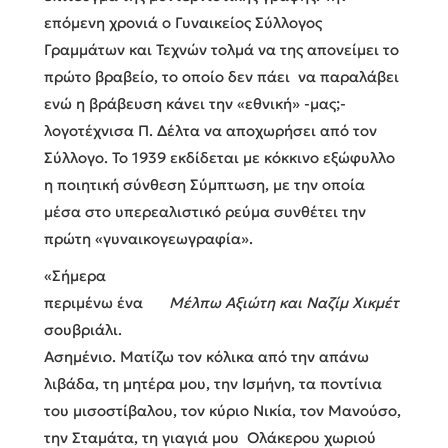
επόμενη χρονιά ο Γυναικείος Σύλλογος
Γραμμάτων και Τεχνών τολμά να της απονείμει το
πρώτο βραβείο, το οποίο δεν πάει να παραλάβει
ενώ η βράβευση κάνει την «εθνική» -μας;-
λογοτέχνισα Π. Δέλτα να αποχωρήσει από τον
Σύλλογο. Το 1939 εκδίδεται με κόκκινο εξώφυλλο
η ποιητική σύνθεση Σύμπτωση, με την οποία
μέσα στο υπερεαλιστικό ρεύμα συνθέτει την
πρώτη «γυναικογεωγραφία».
«Σήμερα
περιμένω ένα
Μέλπω Αξιώτη και Ναζίμ Χικμέτ
σουβριάλι.
Ασημένιο. Ματίζω τον κόλικα από την απάνω
λιβάδα, τη μητέρα μου, την Ισμήνη, τα ποντίνια
του μισοστίβαλου, τον κύριο Νικία, τον Μανούσο,
την Σταμάτα, τη γιαγιά μου Ολάκερου χωριού