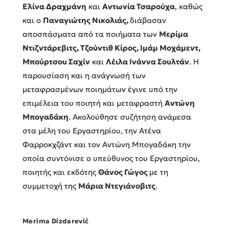
Eλίνα Δραχμάνη
και
Αντωνία Τσαρούχα
, καθώς
και o
Παναγιώτης Νικολιάς,
διάβασαν
αποσπάσματα από τα ποιήματα των
Μερ
ί
μα
Ντιζντάρεβιτς, Τζούντιθ Κίρος, Ιμάμ Μοχάμεντ,
Μπούρτσου Σαχίν
και
Λέιλα Ινάννα Σουλτάν
. Η
παρουσίαση και η ανάγνωσή των
μεταφρασμένων ποιημάτων έγινε υπό την
επιμέλεια του ποιητή και μεταφραστή
Αντώνη
Μπογαδάκη
. Ακολούθησε συζήτηση ανάμεσα
στα μέλη του Εργαστηρίου, την Ατένα
Φαρροκχζάντ και τον Αντώνη Μπογαδάκη την
οποία συντόνισε ο υπεύθυνος του Εργαστηρίου,
ποιητής και εκδότης
Θάνος Γώγος
με τη
συμμετοχή της
Μάρια Ντεγιάνοβιτς
.
Merima Dizdarević