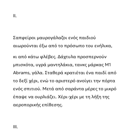
II.
Σαπφείροι μαυρογάλαζοι ενός παιδιού
αιωρούνται έξω από το πρόσωπο του ενήλικα,
κι από κάτω φλέβες. Δάχτυλα προσπερνούν
μπισκότα, υγρά μαντηλάκια, τανκς μάρκας M1
Abrams, γάλα. Σταθερά κρατιέται ένα παιδί από
το δεξί χέρι, ενώ το αριστερό ανοίγει την πόρτα
ενός σπιτιού. Μετά από σαράντα μέρες το μικρό
έπαψε να ουρλιάζει. Χέρι-χέρι με τη λήξη της
αεροπορικής επίθεσης.
III.