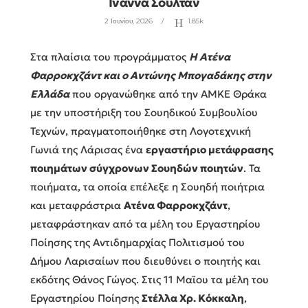
Ινάννα Σουλτάν
2 Ιουνίου, 2026
1.85k
Στα πλαίσια του προγράμματος
Η Ατένα
Φαρροκχζάντ και ο Αντώνης Μπογαδάκης στην
Ελλάδα
που οργανώθηκε από την ΑΜΚΕ Θράκα
με την υποστήριξη του Σουηδικού Συμβουλίου
Τεχνών, πραγματοποιήθηκε στη Λογοτεχνική
Γωνιά της Λάρισας ένα
εργαστήριο μετάφρασης
ποιημάτων σύγχρονων Σουηδών ποιητών
. Τα
ποιήματα, τα οποία επέλεξε η Σουηδή ποιήτρια
και μεταφράστρια
Ατένα Φαρροκχζάντ
,
μεταφράστηκαν από τα μέλη του Εργαστηρίου
Ποίησης της Αντιδημαρχίας Πολιτισμού του
Δήμου Λαρισαίων που διευθύνει ο ποιητής και
εκδότης Θάνος Γώγος. Στις 11 Μαϊου τα μέλη του
Εργαστηρίου Ποίησης
Στέλλα Χρ. Κόκκαλη
,