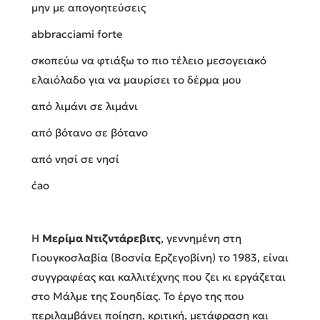
μην με απογοητεύσεις
abbracciami forte
σκοπεύω να φτιάξω το πιο τέλειο μεσογειακό
ελαιόλαδο για να μαυρίσει το δέρμα μου
από λιμάνι σε λιμάνι
από βότανο σε βότανο
από νησί σε νησί
ćao
Η
Μερ
ί
μα Ντιζντάρεβιτς
, γεννημένη στη
Γιουγκοσλαβία (Βοσνία Ερζεγοβίνη) το 1983, είναι
συγγραφέας και καλλιτέχνης που ζει κι εργάζεται
στο Μάλμε της Σουηδίας. Το έργο της που
περιλαμβάνει ποίηση, κριτική, μετάφραση και