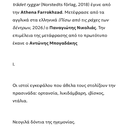
trädet ryggar
(Norstedts förlag, 2018) έγινε από
την
Athena Farrokhzad
. Μετέφρασε από τα
αγγλικά στα ελληνικά
(Πίσω από τις ράχες των
δέντρων,
2026
)
ο
Παναγιώτης Νικολιάς
. Την
επιμέλεια της μετάφρασης από το πρωτότυπο
έκανε ο
Αντώνης Μπογαδάκης
I.
Οι ιστοί εγκεφάλου που άθελα τους στολίζουν την
πρασινάδα: ορτανσία, λικιδάμβαρη, ιβίσκος,
ντάλια.
Νεογιλά δόντια της ηγεμονίας.