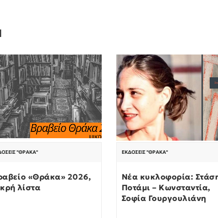
Ν
ΔΌΣΕΙΣ "ΘΡΆΚΑ"
ΕΚΔΌΣΕΙΣ "ΘΡΆΚΑ"
ραβείο «Θράκα» 2026,
Νέα κυκλοφορία: Στάσ
ικρή λίστα
Ποτάμι – Κωνσταντία,
Σοφία Γουργουλιάνη