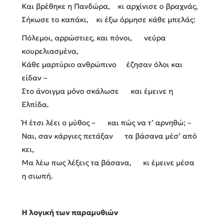
Και βρέθηκε η Πανδώρα, κι αρχίνισε ο βραχνάς,
Σήκωσε το καπάκι, κι έξω όρμησε κάθε μπελάς:
Πόλεμοι, αρρώστιες, και πόνοι, νεύρα
κουρελιασμένα,
Κάθε μαρτύριο ανθρώπινο έζησαν όλοι και
είδαν –
Στο άνοιγμα μόνο σκάλωσε και έμεινε η
Ελπίδα.
Ή έτσι λέει ο μύθος – και πώς να τ’ αρνηθώ; –
Ναι, σαν κάργιες πετάξαν τα βάσανα μέσ’ από
κει,
Μα λέω πως λέξεις τα βάσανα, κι έμεινε μέσα
η σιωπή.
Η λογική των παραμυθιών