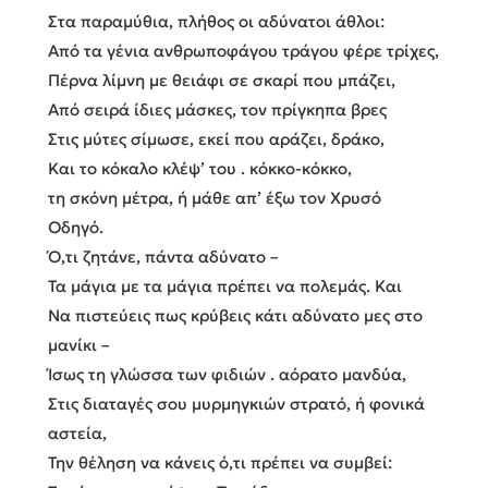
Στα παραμύθια, πλήθος οι αδύνατοι άθλοι:
Από τα γένια ανθρωποφάγου τράγου φέρε τρίχες,
Πέρνα λίμνη με θειάφι σε σκαρί που μπάζει,
Από σειρά ίδιες μάσκες, τον πρίγκηπα βρες
Στις μύτες σίμωσε, εκεί που αράζει, δράκο,
Και το κόκαλο κλέψ’ του . κόκκο-κόκκο,
τη σκόνη μέτρα, ή μάθε απ’ έξω τον Χρυσό
Οδηγό.
Ό,τι ζητάνε, πάντα αδύνατο –
Τα μάγια με τα μάγια πρέπει να πολεμάς. Και
Να πιστεύεις πως κρύβεις κάτι αδύνατο μες στο
μανίκι –
Ίσως τη γλώσσα των φιδιών . αόρατο μανδύα,
Στις διαταγές σου μυρμηγκιών στρατό, ή φονικά
αστεία,
Την θέληση να κάνεις ό,τι πρέπει να συμβεί: