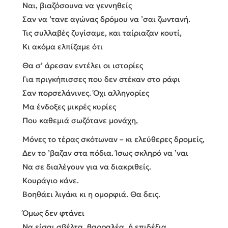
Ναι, βιαζόσουνα να γεννηθείς
Σαν να ’τανε αγώνας δρόμου να ’σαι ζωντανή.
Τις συλλαβές ζυγίσαμε, και ταίριαζαν κουτί,
Κι ακόμα ελπίζαμε ότι
Θα σ’ άρεσαν εντέλει οι ιστορίες
Για πριγκήπισσες που δεν στέκαν στο ράφι
Σαν πορσελάνινες. Όχι αλληγορίες
Μα ένδοξες μικρές κυρίες
Που καθεμιά σωζότανε μονάχη,
Μόνες το τέρας σκότωναν – κι ελεύθερες δρομείς,
Δεν το ’βαζαν στα πόδια. Ίσως σκληρό να ’ναι
Να σε διαλέγουν για να διακριθείς.
Κουράγιο κάνε.
Βοηθάει λιγάκι κι η ομορφιά. Θα δεις.
Όμως δεν φτάνει
Να είσαι σβέλτα, θαρραλέα, ή επιδέξια.