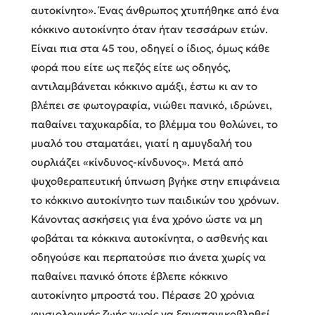
αυτοκίνητο». Ένας άνθρωπος χτυπήθηκε από ένα
κόκκινο αυτοκίνητο όταν ήταν τεσσάρων ετών.
Είναι πια στα 45 του, οδηγεί ο ίδιος, όμως κάθε
φορά που είτε ως πεζός είτε ως οδηγός,
αντιλαμβάνεται κόκκινο αμάξι, έστω κι αν το
βλέπει σε φωτογραφία, νιώθει πανικό, ιδρώνει,
παθαίνει ταχυκαρδία, το βλέμμα του θολώνει, το
μυαλό του σταματάει, γιατί η αμυγδαλή του
ουρλιάζει «κίνδυνος-κίνδυνος». Μετά από
ψυχοθεραπευτική ύπνωση βγήκε στην επιφάνεια
το κόκκινο αυτοκίνητο των παιδικών του χρόνων.
Κάνοντας ασκήσεις για ένα χρόνο ώστε να μη
φοβάται τα κόκκινα αυτοκίνητα, ο ασθενής και
οδηγούσε και περπατούσε πιο άνετα χωρίς να
παθαίνει πανικό όποτε έβλεπε κόκκινο
αυτοκίνητο μπροστά του. Πέρασε 20 χρόνια
φυσιολογικής ζωής χωρίς να ξαναπανικοβληθεί