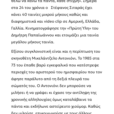
θέλω να κάνω τα πάντα, κάθε στιγμή». Σήμερα
στα 24 του χρόνια ο Στέφανος Σιταράς έχει
κάνει 40 ταινίες μικρού μήκους καθώς και
διαφημιστικά και video clip σε Αμερική, Ελλάδα,
Γαλλία. Κινηματογράφησε την «Πρώτη Ύλη» του
Δημήτρη Παπαϊωάννου και ετοιμάζει μια ταινία
μεγάλου μήκους ταινία.
Εξίσου συγκλονιστική είναι και η περίπτωση του
σκηνοθέτη Μικελάντζελο Αντονιόνι. Το 1985 στα
73 του έπαθε βαρύ εγκεφαλικό που κατέστρεψε
περιοχές του αριστερού του ημισφαιρίου που τον
άφησε παράλυτο από τη δεξιά πλευρά του
σώματός του. Ο Αντονιόνι δεν μπορούσε να
μιλήσει ή να γράψει κι έχασε την αντίληψη της
χρονικής αλληλουχίας όμως καταλάβαινε τα
πάντα και εκδήλωνε αστείρευτο χιούμορ. Καθώς
δεν μιλούσε, επικοινωνούσε με τους άλλους