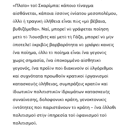
«Πλοῖο» τοῦ Σκαρίμπα: κάποιο τίναγμα
αἰσθάνεται, κάποια ἐσσὰνς ἀνίατου μεσοπολέμου,
ἀλλὰ ἡ τραγικὴ ἀλήθεια εἶναι πὼς «μὰ βέβαια,
βυθιζόμεθα». Ναί, μπορεῖ νὰ γράφεται ποίηση
μετὰ τὸ Ἄουσβιτς καὶ μετὰ τὴ Γάζα, μπορεῖ νὰ μὴν
ἀποτελεῖ ἀκριβῶς βαρβαρότητα νὰ
γράφει
κανεὶς
ἕνα ποίημα, ἀλλὰ τὸ ποίημα εἶναι ἕνα γεγονὸς
χωρὶς σημασία, ἕνα ἀποκομμένο αἰσθητικὸ
γεγονός, ἕνα προϊὸν ποὺ διακινοῦν οἱ ἀλγόριθμοι
καὶ συχνότατα προωθοῦν κρατικοὶ ὀργανισμοὶ
κατασκευῆς ἀλήθειας, συμπράξεις κρατῶν καὶ
ἰδιωτικῶν πολιτιστικῶν ἱδρυμάτων κατασκευῆς
συναίνεσης, δολοφονικὰ κράτη, γενοκτονικὲς
ὀντότητες ποὺ παριστάνουν τὰ κράτη – ἕνα ἄλλοθι
πολιτισμοῦ στὴν ὑπηρεσία τοῦ ἀφανισμοῦ τοῦ
πολιτισμοῦ.