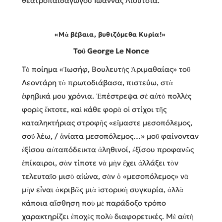
θεατροπαιδαγωγού Ιωάννας Λιούτσια.
«Μὰ βέβαια, βυθιζόμεθα Κυρία!»
Τοῦ George Le Nonce
Τὸ ποίημα «Ἰωσήφ, Βουλευτὴς Ἀριμαθαίας» τοῦ
Λεοντάρη τὸ πρωτοδιάβασα, πιστεύω, στὰ
ἐφηβικά μου χρόνια. Ἐπέστρεψα σὲ αὐτὸ πολλὲς
φορὲς ἔκτοτε, καὶ κάθε φορὰ οἱ στίχοι τῆς
καταληκτήριας στροφῆς «εἴμαστε μεσοπόλεμος,
σοῦ λέω, / ἀνίατα μεσοπόλεμος…» μοῦ φαίνονταν
ἐξίσου αὐταπόδεικτα ἀληθινοί, ἐξίσου προφανῶς
ἐπίκαιροι, σὰν τίποτε νὰ μὴν ἔχει ἀλλάξει τὸν
τελευταῖο μισὸ αἰώνα, σὰν ὁ «μεσοπόλεμος» νὰ
μὴν εἶναι ἀκριβῶς μιὰ ἱστορικὴ συγκυρία, ἀλλὰ
κάποια αἴσθηση ποὺ μὲ παράδοξο τρόπο
χαρακτηρίζει ἐποχὲς πολὺ διαφορετικές. Μὲ αὐτὴ