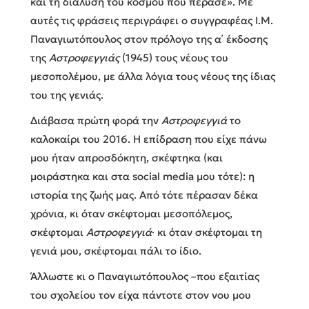
και τη διάλυση του κόσμου που πέρασε». Με
αυτές τις φράσεις περιγράφει ο συγγραφέας Ι.Μ.
Παναγιωτόπουλος στον πρόλογο της α΄ έκδοσης
της
Αστροφεγγιάς
(1945) τους νέους του
μεσοπολέμου, με άλλα λόγια τους νέους της ίδιας
του της γενιάς.
Διάβασα πρώτη φορά την
Αστροφεγγιά
το
καλοκαίρι του 2016. Η επίδραση που είχε πάνω
μου ήταν απροσδόκητη, σκέφτηκα (και
μοιράστηκα και στα social media μου τότε): η
ιστορία της ζωής μας. Από τότε πέρασαν δέκα
χρόνια, κι όταν σκέφτομαι μεσοπόλεμος,
σκέφτομαι
Αστροφεγγιά
· κι όταν σκέφτομαι τη
γενιά μου, σκέφτομαι πάλι το ίδιο.
Άλλωστε κι ο Παναγιωτόπουλος –που εξαιτίας
του σχολείου τον είχα πάντοτε στον νου μου