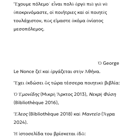
Ἔχουμε πόλεμο˙ εἶναι πολὺ ἀργὰ πιὰ γιὰ νὰ
ὑποκρινόμαστε, οἱ ποιήτριες καὶ οἱ ποιητὲς
τουλάχιστον, πὼς εἴμαστε ἀκόμα ἀνίατος
μεσοπόλεμος.
Ὁ George
Le Nonce ζεῖ καὶ ἐργάζεται στὴν Ἀθήνα.
Ἔχει ἐκδώσει ὣς τώρα τέσσερα ποιητικὰ βιβλία:
Ὁ Ἐμονίδης
(Μικρὴ Ἄρκτος 2013),
Νεκρὴ Φύση
(Bibliothèque 2016),
Ἔ
λεος
(Bibliothèque 2018) καὶ
Μαντεῖο
(Ἄγρα
2024).
Ἡ ἱστοσελίδα του βρίσκεται ἐδῶ: