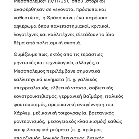
Μεσοπόλεμο;» (9/11/25), όπου ιστορικοί
αναφέρθηκαν σε γεγονότα, πρόσωπα και
καθεστώτα, η Θράκα κάνει ένα παρόμοιο
αφιέρωμα όπου πανεπιστημιακοί, κριτικοί,
λογοτέχνες και καλλιτέχνες εξετάζουν το ίδιο
θέμα από πολιτισμική σκοπιά.
Θυμίζουμε πως, εκτός από τις τεράστιες
μηντιακές και τεχνολογικές αλλαγές, ο
Μεσοπόλεμος περιλάμβανε σημαντικά
καλλιτεχνικά κινήματα (π. χ. γαλλικός
υπερρεαλισμός, ελβετικό νταντά, σοβιετικός
κονστρουκτιβισμός, γερμανική Βαϊμάρη, ιταλικός
φουτουρισμός, αμερικανική αναγέννηση του
Χάρλεμ, μεξικανική τοιχογραφία, βρετανικός
μοντερνισμός, μεσογειακός κλασικισμός) καθώς
και φιλοσοφικά ρεύματα (π. χ. πρώιμος
υπαρξισμός, λογικός θετικισμός, δυτικός