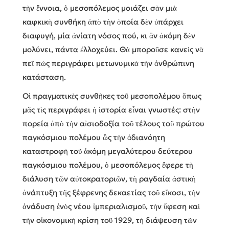
τὴν ἔννοια, ὁ μεσοπόλεμος μοιάζει σὰν μιὰ
καφκικὴ συνθήκη ἀπὸ τὴν ὁποία δὲν ὑπάρχει
διαφυγή, μία ἀνίατη νόσος πού, κι ἂν ἀκόμη δὲν
μολύνει, πάντα ἐλλοχεύει. Θὰ μποροῦσε κανεὶς νὰ
πεῖ πὼς περιγράφει μετωνυμικὰ τὴν ἀνθρώπινη
κατάσταση.
Οἱ πραγματικὲς συνθῆκες τοῦ μεσοπολέμου ὅπως
μᾶς τὶς περιγράφει ἡ ἱστορία εἶναι γνωστές: στὴν
πορεία ἀπὸ τὴν αἰσιοδοξία τοῦ τέλους τοῦ πρώτου
παγκόσμιου πολέμου ὣς τὴν ἀδιανόητη
καταστροφὴ τοῦ ἀκόμη μεγαλύτερου δεύτερου
παγκόσμιου πολέμου, ὁ μεσοπόλεμος ἔφερε τὴ
διάλυση τῶν αὐτοκρατοριῶν, τὴ ραγδαία ἀστικὴ
ἀνάπτυξη τῆς ξέφρενης δεκαετίας τοῦ εἴκοσι, τὴν
ἀνάδυση ἑνὸς νέου ἰμπεριαλισμοῦ, τὴν ὕφεση καὶ
τὴν οἰκονομικὴ κρίση τοῦ 1929, τὴ διάψευση τῶν