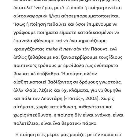
ἀποτελεῖ ἕνα ὅριο, μετὰ τὸ ὁποῖο ἡ ποίηση κινεῖται
αὐτοαναφορικὰ ἢ/καὶ αὐτοεμπορευματοποιεῖται.
Ἴσως ἡ ποίηση πεθαίνει καὶ ὅσοι ἐπιμένουμε νὰ
γράφουμε ποιήματα εἴμαστε καταδικασμένοι νὰ
ἐπαναλαμβάνουμε καὶ νὰ ἀναμηρυκάζουμε,
κραυγάζοντας
make it new
σὰν τὸν Πάουντ, ἐνῶ
ἁπλῶς ξεθάβουμε καὶ ξανασερβίρουμε τοὺς ἴδιους
ποιητικοὺς τρόπους μὲ ἀμφίβολο ἕως ἀνύπαρκτο
βιωματικὸ ὑπόβαθρο. Ἡ ποίηση πλέον
αἰσθητικοποιεῖ βαδίζοντας σὲ δρόμους γνωστούς,
ἀλλὰ κλαίει λέξεις καὶ ὄχι κλάματα, γιὰ νὰ θυμηθῶ
καὶ πάλι τὸν Λεοντάρη («Ἐκτός», 2003). Χωρὶς
αἰτήματα, χωρὶς κατεύθυνση, πιθανότατα καὶ
χωρὶς ἀπεύθυνση, ἡ ποίηση δὲν εἶναι ἀνάγκη, εἶναι
πολυτέλεια, εἶναι ἔνα θεματικὸ πάρκο.
Ἡ ποίηση στὶς μέρες μας μοιάζει μὲ τὴν κυρία στὸ