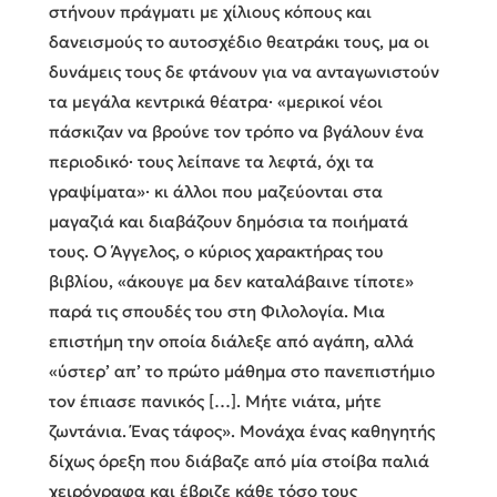
στήνουν πράγματι με χίλιους κόπους και
δανεισμούς το αυτοσχέδιο θεατράκι τους, μα οι
δυνάμεις τους δε φτάνουν για να ανταγωνιστούν
τα μεγάλα κεντρικά θέατρα· «μερικοί νέοι
πάσκιζαν να βρούνε τον τρόπο να βγάλουν ένα
περιοδικό· τους λείπανε τα λεφτά, όχι τα
γραψίματα»· κι άλλοι που μαζεύονται στα
μαγαζιά και διαβάζουν δημόσια τα ποιήματά
τους. Ο Άγγελος, ο κύριος χαρακτήρας του
βιβλίου, «άκουγε μα δεν καταλάβαινε τίποτε»
παρά τις σπουδές του στη Φιλολογία. Μια
επιστήμη την οποία διάλεξε από αγάπη, αλλά
«ύστερ’ απ’ το πρώτο μάθημα στο πανεπιστήμιο
τον έπιασε πανικός […]. Μήτε νιάτα, μήτε
ζωντάνια. Ένας τάφος». Μονάχα ένας καθηγητής
δίχως όρεξη που διάβαζε από μία στοίβα παλιά
χειρόγραφα και έβριζε κάθε τόσο τους