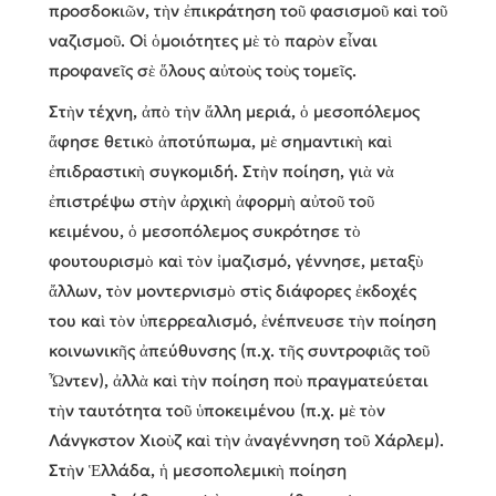
προσδοκιῶν, τὴν ἐπικράτηση τοῦ φασισμοῦ καὶ τοῦ
ναζισμοῦ. Οἱ ὁμοιότητες μὲ τὸ παρὸν εἶναι
προφανεῖς σὲ ὅλους αὐτοὺς τοὺς τομεῖς.
Στὴν τέχνη, ἀπὸ τὴν ἄλλη μεριά, ὁ μεσοπόλεμος
ἄφησε θετικὸ ἀποτύπωμα, μὲ σημαντικὴ καὶ
ἐπιδραστικὴ συγκομιδή. Στὴν ποίηση, γιὰ νὰ
ἐπιστρέψω στὴν ἀρχικὴ ἀφορμὴ αὐτοῦ τοῦ
κειμένου, ὁ μεσοπόλεμος συκρότησε τὸ
φουτουρισμὸ καὶ τὸν ἰμαζισμό, γέννησε, μεταξὺ
ἄλλων, τὸν μοντερνισμὸ στὶς διάφορες ἐκδοχές
του καὶ τὸν ὑπερρεαλισμό, ἐνέπνευσε τὴν ποίηση
κοινωνικῆς ἀπεύθυνσης (π.χ. τῆς συντροφιᾶς τοῦ
Ὦντεν), ἀλλὰ καὶ τὴν ποίηση ποὺ πραγματεύεται
τὴν ταυτότητα τοῦ ὑποκειμένου (π.χ. μὲ τὸν
Λάνγκστον Χιοὺζ καὶ τὴν ἀναγέννηση τοῦ Χάρλεμ).
Στὴν Ἑλλάδα, ἡ μεσοπολεμικὴ ποίηση