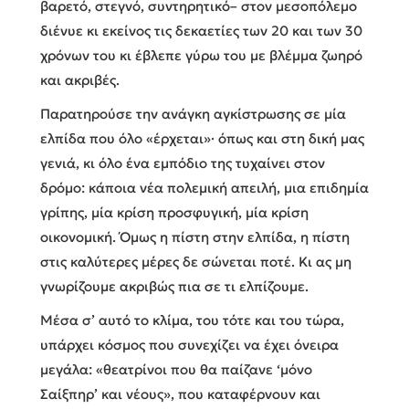
βαρετό, στεγνό, συντηρητικό– στον μεσοπόλεμο
διένυε κι εκείνος τις δεκαετίες των 20 και των 30
χρόνων του κι έβλεπε γύρω του με βλέμμα ζωηρό
και ακριβές.
Παρατηρούσε την ανάγκη αγκίστρωσης σε μία
ελπίδα που όλο «έρχεται»· όπως και στη δική μας
γενιά, κι όλο ένα εμπόδιο της τυχαίνει στον
δρόμο: κάποια νέα πολεμική απειλή, μια επιδημία
γρίπης, μία κρίση προσφυγική, μία κρίση
οικονομική. Όμως η πίστη στην ελπίδα, η πίστη
στις καλύτερες μέρες δε σώνεται ποτέ. Κι ας μη
γνωρίζουμε ακριβώς πια σε τι ελπίζουμε.
Μέσα σ’ αυτό το κλίμα, του τότε και του τώρα,
υπάρχει κόσμος που συνεχίζει να έχει όνειρα
μεγάλα: «θεατρίνοι που θα παίζανε ‘μόνο
Σαίξπηρ’ και νέους», που καταφέρνουν και