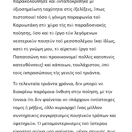
παρακολούθησε καὶ ἀνταποκρίθηκε μὲ
ἀξιοσημείωτη ταχύτητα στὶς ἐξελίξεις, ὅπως
πιστοποιεῖ τόσο ἡ γόνιμη παραφωνία τοῦ
Καρυωτάκη στὸ χῶρο τῆς πιὸ παραδοσιακῆς
ποίησης, ὅσο καὶ τὸ ἔργο τῶν λεγόμενων
νεοτερικῶν ποιητῶν τοῦ μεσοπολέμου (καὶ ἰδίως,
κατὰ τὴ γνώμη μου, τὸ αἰρετικὸ ἔργο τοῦ
Παπατσώνη ποὺ προοικονομεῖ πολλὲς κατοπινὲς
κατευθύνσεις) καὶ κάποιων, τουλάχιστον, ἀπὸ
τοὺς ἐκπροσώπους τῆς γενιᾶς τοῦ τριάντα.
Τὰ τελευταῖα τριάντα χρόνια, δὲν μπορῶ νὰ
διακρίνω παρόμοια ἄνθιση στὴν ποίηση, μὲ τὴν
ἔννοια ὅτι δὲν φαίνεται νὰ ὑπάρχουν ἀντίστοιχες
τομὲς ἢ ρήξεις, ἀλλὰ κυριαρχεῖ ἕνας μᾶλλον
συντηρτικὸς συγκρητισμὸς ποιητικῶν τρόπων καὶ
ἀφετηριῶν. Ὁ μεταμοντερνισμὸς τοῦ ὕστερου
εἰκοστοῦ αἰώνα μοῦ φαίνεται, μέχρι στιγμῆς, πὼς