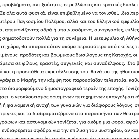
 προβλήματα, αντιξοότητες, στρεβλώσεις και κρατικές δυσλει
Σε όλα αυτά φυσικά, είναι επιβεβλημένο να τονισθεί, ιδιαίτε
ευτέρου Παγκοσμίου Πολέμου, αλλά και του Ελληνικού εμφυλί
, απεικονίζοντας αδρά ή υπαινισσόμενα, συνεργασίες, φιλίε
ίες σηματοδοτούν πολλά για τη συνέχεια. Η μετεμφυλιακή Αθ
 τη χώρα, θα σπαρασσόταν ακόμα περισσότερο από εκείνες τις
ιμένους προδότες και βρώμικους δωσίλογους της Κατοχής, οι
άμεσα σε φίλους, εραστές, συγγενείς και συναδέλφους. Στο 
ού και η προσπάθεια εκμετάλλευσης του θανάτου της ηθοποιο
 γράφει ο Μαρής, την κάμψη που παρουσίαζαν τελευταία, καθ
ο διαμορφούμενο δημοσιογραφικό τεραίν της εποχής. Τονίζετα
ήσει, ο νεοπλουτισμός ορισμένων πετυχημένων επαγγελματικά
ή ή φαινομενική ανοχή των γυναικών για διάφορους λόγους σ
 ίντριγκες και τα διαδραματιζόμενα στα παρασκήνια των θεατ
ράφων και αστυνομικών τονίζεται για ακόμη μια φορά, αφού 
ενδιαφέρεται σφόδρα για την επίλυση του μυστηρίου, αν και 
τια των αναγνωστών, αποδεικνύοντας ότι αυτός στην πραγμα