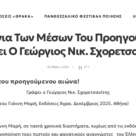
ΤΑ ΧΡΥΣΆ ΦΤΥΆΡΙΑ
ΌΣΕΙΣ «ΘΡΑΚΑ»
ΠΑΝΘΕΣΣΑΛΙΚΌ ΦΕΣΤΙΒΆΛ ΠΟΊΗΣΗΣ
U
ια Των Μέσων Του Προηγο
ι Ο Γεώργιος Νικ. Σχορετσ
28 Μαΐου, 2026
671
του προηγούμενου αιώνα!
Γράφει ο Γεώργιος Νικ. Σχορετσανίτης
 του Γιάννη Μαρή, Εκδόσεις Άγρα. Δεκέμβριος 2025. Αθήνα)
ννη Μαρή, σε τακτά χρονικά διαστήματα, κυρίως από τις εκδό
νοποίηση τους πιστούς και φανατικούς αναγνώστες του Έλλη