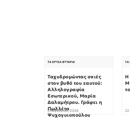
ΤΑ ΧΡΥΣΆ ΦΤΥΆΡΙΑ
ΤΑ
Ταχυδρομώντας σκιές
Η
στον βυθό του εαυτού:
Μ
Αλληλογραφία
τ
Εσωτερικού, Μαρία
Δαλαμήτρου. Γράφει η
Πωλλέτα
5 Αυγούστου, 2026
22
Ψυχογυιοπούλου