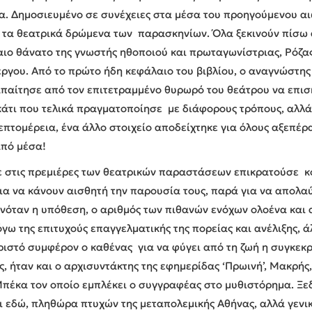
α. Δημοσιευμένο σε συνέχειες στα μέσα του προηγούμενου αιώ
ι τα θεατρικά δρώμενα των παρασκηνίων. Όλα ξεκινούν πίσω 
ίαιο θάνατο της γνωστής ηθοποιού και πρωταγωνίστριας, Ρόζα
 έργου. Από το πρώτο ήδη κεφάλαιο του βιβλίου, ο αναγνώστη
απαίτησε από τον επιτετραμμένο θυρωρό του θεάτρου να επισκε
τι που τελικά πραγματοποίησε με διάφορους τρόπους, αλλά 
πτομέρεια, ένα άλλο στοιχείο αποδείχτηκε για όλους αξεπέρα
από μέσα!
ε στις πρεμιέρες των θεατρικών παραστάσεων επικρατούσε κ
για να κάνουν αισθητή την παρουσία τους, παρά για να απολα
νόταν η υπόθεση, ο αριθμός των πιθανών ενόχων ολοένα και 
γω της επιτυχούς επαγγελματικής της πορείας και ανέλιξης, 
ριστό συμφέρον ο καθένας για να φύγει από τη ζωή η συγκεκ
ήταν και ο αρχισυντάκτης της εφημερίδας ‘Πρωινή’, Μακρής,
Μπέκα τον οποίο εμπλέκει ο συγγραφέας στο μυθιστόρημα. Ξε
 εδώ, πληθώρα πτυχών της μεταπολεμικής Αθήνας, αλλά γενι