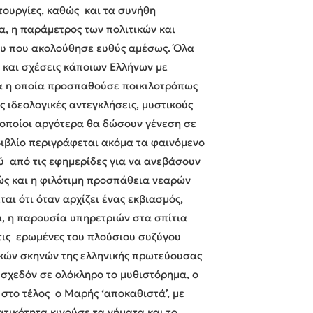
τουργίες, καθώς και τα συνήθη
ρα, η παράμετρος των πολιτικών και
ου που ακολούθησε ευθύς αμέσως. Όλα
ς και σχέσεις κάποιων Ελλήνων με
ήνα η οποία προσπαθούσε ποικιλοτρόπως
 ιδεολογικές αντεγκλήσεις, μυστικούς
 οποίοι αργότερα θα δώσουν γένεση σε
βιβλίο περιγράφεται ακόμα τα φαινόμενο
ύ από τις εφημερίδες για να ανεβάσουν
ώς και η φιλότιμη προσπάθεια νεαρών
ι ότι όταν αρχίζει ένας εκβιασμός,
, η παρουσία υπηρετριών στα σπίτια
τις ερωμένες του πλούσιου συζύγου
ρικών σκηνών της ελληνικής πρωτεύουσας
σχεδόν σε ολόκληρο το μυθιστόρημα, ο
στο τέλος ο Μαρής ‘αποκαθιστά’, με
τικότητα κινούσε τα νήματα και το