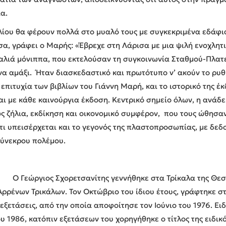
ια.
λίου θα φέρουν πολλά στο μυαλό τους με συγκεκριμένα εδάφι
σα, γράφει ο Μαρής: «Έβρεχε στη Λάρισα με μια ψιλή ενοχλητ
αλιά μόνιππα, που εκτελούσαν τη συγκοινωνία Σταθμού-Πλατε
να αμάξι. Ήταν διασκεδαστικό και πρωτότυπο ν’ ακούν το ρυ
επιτυχία των βιβλίων του Γιάννη Μαρή, και το ιστορικό της έκ
 με κάθε καινούργια έκδοση. Κεντρικό σημείο όλων, η ανάδε
ς ζήλια, εκδίκηση και οικονομικό συμφέρον, που τους ώθησα
ότι υπεισέρχεται και το γεγονός της πλαστοπροσωπίας, με δε
ολύνεκρου πολέμου.
Ο Γεώργιος Σχορετσανίτης γεννήθηκε στα Τρίκαλα της Θεσσ
 Αρρένων Τρικάλων. Τον Οκτώβριο του ίδιου έτους, γράφτηκε σ
εξετάσεις, από την οποία αποφοίτησε τον Ιούνιο του 1976. Ει
 1986, κατόπιν εξετάσεων του χορηγήθηκε ο τίτλος της ειδικό