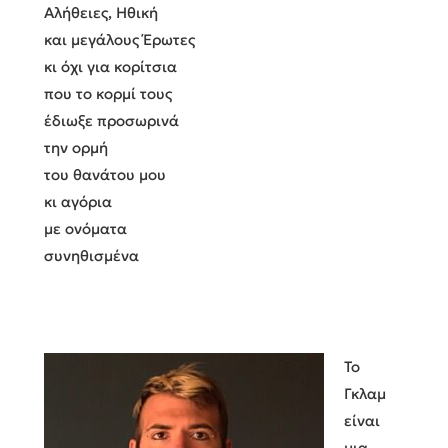
Αλήθειες, Ηθική
και μεγάλους Έρωτες
κι όχι για κορίτσια
που το κορμί τους
έδιωξε προσωρινά
την ορμή
του θανάτου μου
κι αγόρια
με ονόματα
συνηθισμένα
Το
Γκλαμ
είναι
μια