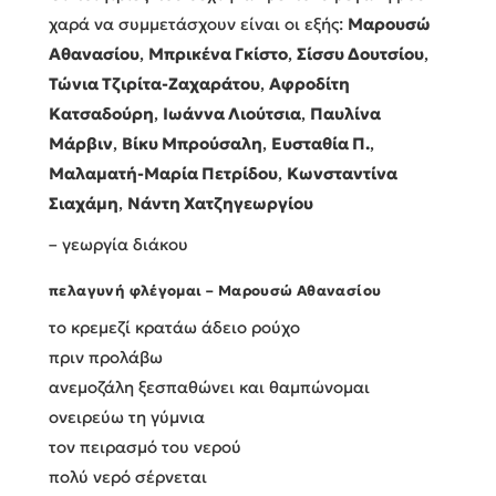
χαρά να συμμετάσχουν είναι οι εξής:
Μαρουσώ
Αθανασίου
,
Μπρικένα Γκίστο
,
Σίσσυ Δουτσίου
,
Τώνια Τζιρίτα-Ζαχαράτου
,
Αφροδίτη
Κατσαδούρη
,
Ιωάννα Λιούτσια
,
Παυλίνα
Μάρβιν
,
Βίκυ Μπρούσαλη
,
Ευσταθία Π.
,
Μαλαματή-Μαρία Πετρίδου
,
Κωνσταντίνα
Σιαχάμη
,
Νάντη Χατζηγεωργίου
– γεωργία διάκου
πελαγυνή φλέγομαι – Μαρουσώ Αθανασίου
το κρεμεζί κρατάω άδειο ρούχο
πριν προλάβω
ανεμοζάλη ξεσπαθώνει και θαμπώνομαι
ονειρεύω τη γύμνια
τον πειρασμό του νερού
πολύ νερό σέρνεται