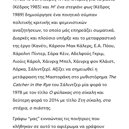
(Κέδρος 1983) και
Μ’ ένα στεφάνι φως
(Κέδρος
1989) δημιούργησε ένα ποιητικό σύμπαν
πολιτικής κριτικής και φεμινιστικών
αναζητήσεων, το οποίο μάς επηρεάζει σωματικά.
Διαρκές και πλούσιο υπήρξε και το μεταφραστικό
της έργο (Κανέτι, Κάρσον Μακ Κάλερς, Ε.Α. Πόου,
Χάρολντ Πίντερ, Σάρα Κέιν, Αδελφούς Γκριμ,
Λιούις Κάρολ, Χάινριχ Μπελ, Χάινριχ φον Κλάιστ,
Λόρκα, Σάλιντζερ). Αξίζει να σημειωθεί η
μετάφραση της Μαστοράκη στο μυθιστόρημα
The
Catcher
in
the
Rye
του Σάλιντζερ μία φορά το
1978 με τον τίτλο
Ο φύλακας στη σίκαλη
και
δεύτερη φορά το 2014 με τίτλο
Στη σίκαλη, στα
στάχια, ο πιάστης.
Γράφω “μας” εννοώντας τις ποιήτριες που
κλήθηκαν σε αυτό το αφιέρωμα να γράψουν