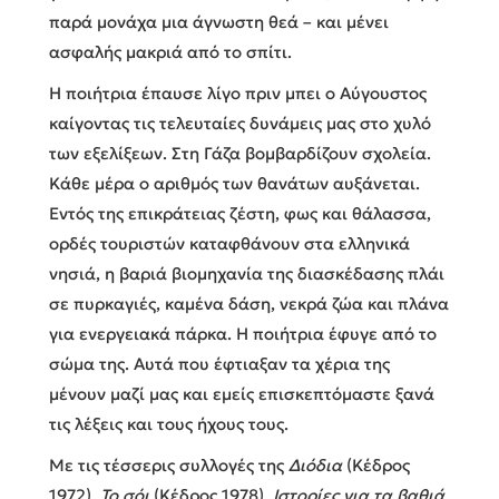
παρά μονάχα μια άγνωστη θεά – και μένει
ασφαλής μακριά από το σπίτι.
Η ποιήτρια έπαυσε λίγο πριν μπει ο Αύγουστος
καίγοντας τις τελευταίες δυνάμεις μας στο χυλό
των εξελίξεων. Στη Γάζα βομβαρδίζουν σχολεία.
Κάθε μέρα ο αριθμός των θανάτων αυξάνεται.
Εντός της επικράτειας ζέστη, φως και θάλασσα,
ορδές τουριστών καταφθάνουν στα ελληνικά
νησιά, η βαριά βιομηχανία της διασκέδασης πλάι
σε πυρκαγιές, καμένα δάση, νεκρά ζώα και πλάνα
για ενεργειακά πάρκα. Η ποιήτρια έφυγε από το
σώμα της. Αυτά που έφτιαξαν τα χέρια της
μένουν μαζί μας και εμείς επισκεπτόμαστε ξανά
τις λέξεις και τους ήχους τους.
Με τις τέσσερις συλλογές της
Διόδια
(Κέδρος
1972),
Το σόι
(Κέδρος 1978),
Ιστορίες για τα βαθιά