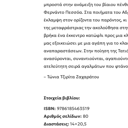
μπροστά στην ανάμειξη του βίαιου πένθο
Φερνάντο Πεσσόα. Στα ποιήματα του Αδρ
έκλαμψη στον ορίζοντα του παρόντος, κι
της μεταφράστριας την ακολούθησα στην
βρήκα ένα έκκεντρο κατώφλι προς μια κ
μας εξοικειώσει με μια αγάπη για το κ
αναπαραστάσεων. Στην ποίηση της Τατιά
ανασύρονται, συναντιούνται, αγαπιούντα
ατελεύτητη σειρά αγαλμάτων που φτάνο
– Τώνια Τζιρίτα Ζαχαράτου
Στοιχεία βιβλίου:
ISBN:
9786185463519
Αριθμός σελίδων:
80
Διαστάσεις:
14×20,5