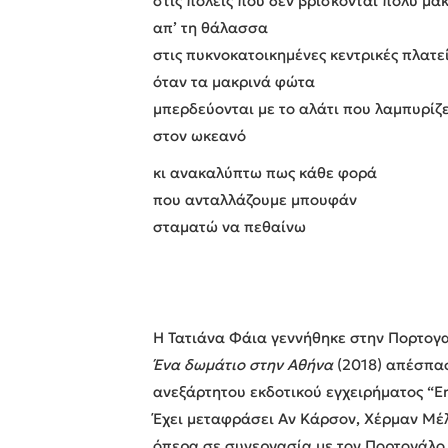
στις πόλεις που δεν βρίσκονται πολύ μα
απ’ τη θάλασσα
στις πυκνοκατοικημένες κεντρικές πλατε
όταν τα μακρινά φώτα
μπερδεύονται με το αλάτι που λαμπυρίζε
στον ωκεανό
κι ανακαλύπτω πως κάθε φορά
που ανταλλάζουμε μπουφάν
σταματώ να πεθαίνω
Η Τατιάνα Φάια γεννήθηκε στην Πορτογαλ
Ένα δωμάτιο στην Αθήνα
(2018) απέσπασ
ανεξάρτητου εκδοτικού εγχειρήματος “En
Έχει μεταφράσει Αν Κάρσον, Χέρμαν Μέλ
όπερα σε συνεργασία με τον Πορτογάλο σ