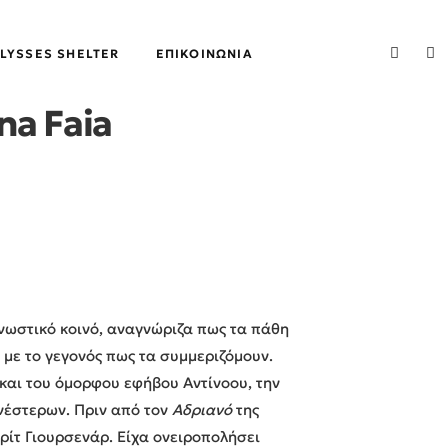
LYSSES SHELTER
ΕΠΙΚΟΙΝΩΝΊΑ
na Faia
γνωστικό κοινό, αναγνώριζα πως τα πάθη
ι με το γεγονός πως τα συμμεριζόμουν.
και του όμορφου εφήβου Αντίνοου, την
νέστερων. Πριν από τον
Αδριανό
της
ίτ Γιουρσενάρ. Είχα ονειροπολήσει