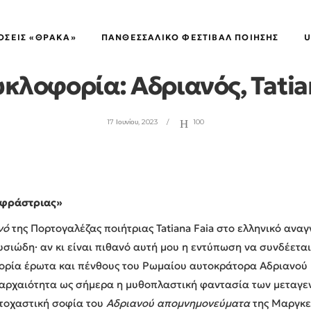
ΕΚΔΌΣΕΙΣ "ΘΡΆΚΑ"
,
ΝΈΕΣ ΚΥΚΛΟΦΟΡΊΕΣ
ΌΣΕΙΣ «ΘΡΑΚΑ»
ΠΑΝΘΕΣΣΑΛΙΚΌ ΦΕΣΤΙΒΆΛ ΠΟΊΗΣΗΣ
U
κλοφορία: Αδριανός, Tatia
17 Ιουνίου, 2023
100
αφράστριας»
νό
της Πορτογαλέζας ποιήτριας Tatiana Faia στο ελληνικό ανα
ουσιώδη· αν κι είναι πιθανό αυτή μου η εντύπωση να συνδέετα
στορία έρωτα και πένθους του Ρωμαίου αυτοκράτορα Αδριανού 
 αρχαιότητα ως σήμερα η μυθοπλαστική φαντασία των μεταγε
στοχαστική σοφία του
Αδριανού απομνημονεύματα
της Μαργκερ