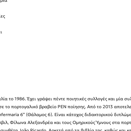
κριά
ίες
ι
ία το 1986. Έχει γράψει πέντε ποιητικές συλλογές και μία συλ
ε το πορτογαλικό βραβείο PEN ποίησης. Από το 2013 αποτελε
fermaria 6” (Θάλαμος 6). Είναι κάτοχος διδακτορικού διπλώμ
βιλ, Φίλωνα Αλεξανδρέα και τους Ομηρικούς Ύμνους στα πορτο
υνθέτη João Ricardο. Αρκετά από τα βιβλία της, καθώς και κ