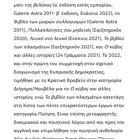
μάτι της βελόνας
(α΄ έκδοση εκτός εμπορίου,
Galerie Astra 2011· β΄ έκδοση, Ενάντια 2022), το
Βιβλίο των μικρών συλλογισμών
(Galerie Astra
2011),
Πολλαπλότητες του μηδενός
(Σαιξπηρικόν
2020),
Λευκό στο λευκό
(Ενύπνιο 2021),
Το βιβλίο
των πλασμάτων
(Σαιξπηρικόν 2021), και
Ο κύβος
και άλλες ιστορίες
(24 Γράμματα 2021). Το 2022,
και στην πρώτη του συμμετοχή στον σχετικό
διαγωνισμό της Κυπριακής Δημοκρατίας,
τιμήθηκε με το Κρατικό Βραβείο στην κατηγορία
Διήγημα/Νουβέλα για το
Ο κύβος και άλλες
ιστορίες
, ενώ
Το βιβλίο των πλασμάτων
κατετάγη
στη λίστα των πέντε επικρατέστερων έργων στην
κατηγορία Ποίηση. Είναι επίσης μεταφραστής
δοκιμιακού και ποιητικού λόγου από και προς την
αγγλική και επιμελήθηκε την ποιητική ανθολογία
Νέα Αγγλία:
Dickinson-
Frost-
Stevens
(Ζήτρος