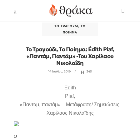
ΤΟ ΤΡΑΓΟΎΔΙ, ΤΟ
ΠΟΊΗΜΑ
Το Τραγούδι, Το Ποίημα: Édith Piaf,
«Παντάμ, Παντάμ» -Του Χαρίλαου
Νικολαΐδη
14 Ιουλίου, 2019
349
É
dith
Piaf
,
«Παντάμ, παντάμ» – Μετάφραση/ Σημειώσεις:
Χαρίλαος Νικολαΐδης
Ο