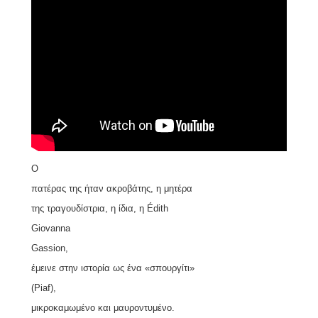
Ο
πατέρας της ήταν ακροβάτης, η μητέρα
της τραγουδίστρια, η ίδια, η
É
dith
Giovanna
Gassion
,
έμεινε στην ιστορία ως ένα
«
σπουργίτι
»
(
Piaf
),
μικροκαμωμένο και μαυροντυμένο.