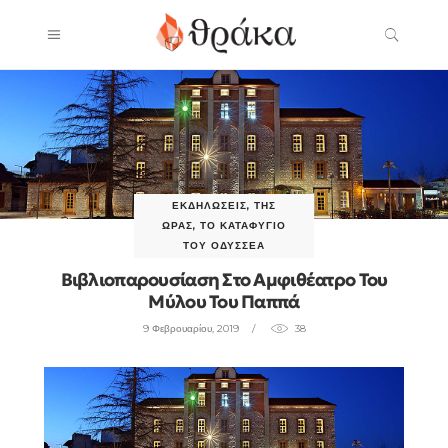
ΕΚΔΗΛΏΣΕΙΣ
,
ΤΗΣ
ΏΡΑΣ
,
ΤΟ ΚΑΤΑΦΎΓΙΟ
ΤΟΥ ΟΔΥΣΣΈΑ
Βιβλιοπαρουσίαση Στο Αμφιθέατρο Του
Μύλου Του Παππά
9 Φεβρουαρίου, 2019
38