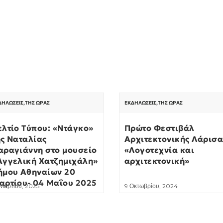
ΔΗΛΏΣΕΙΣ
,
ΤΗΣ ΏΡΑΣ
ΕΚΔΗΛΏΣΕΙΣ
,
ΤΗΣ ΏΡΑΣ
ελτίο Τύπου: «Ντάγκο»
Πρώτο Φεστιβάλ
ης Ναταλίας
Αρχιτεκτονικής Λάρισα
αραγιάννη στο μουσείο
«Λογοτεχνία και
Αγγελική Χατζημιχάλη»
αρχιτεκτονική»
ήμου Αθηναίων 20
αρτίου- 04 Μαΐου 2025
 Μαρτίου, 2025
9 Οκτωβρίου, 2024