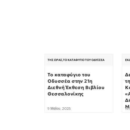
ΤΗΣ ΏΡΑΣ
,
ΤΟ ΚΑΤΑΦΎΓΙΟ ΤΟΥ ΟΔΥΣΣΈΑ
ΕΚ
Το καταφύγιο του
Δ
Οδυσσέα στην 21η
τ
Διεθνή Έκθεση Βιβλίου
Κ
Θεσσαλονίκης
«
Δ
Μ
9 Μαΐου, 2025
14