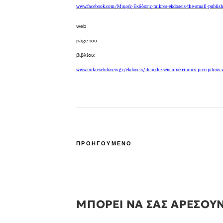
www.facebook.com/Μικρές-Εκδόσεις-mikres-ekdoseis-the-small-publi
web
page
του
βιβλίου:
www.mikresekdoseis.gr/ekdoseis/item/lekseis-apokrimnes-precipitous
ΠΡΟΗΓΟΥΜΕΝΟ
ΜΠΟΡΕΙ ΝΑ ΣΑΣ ΑΡΕΣΟΥ