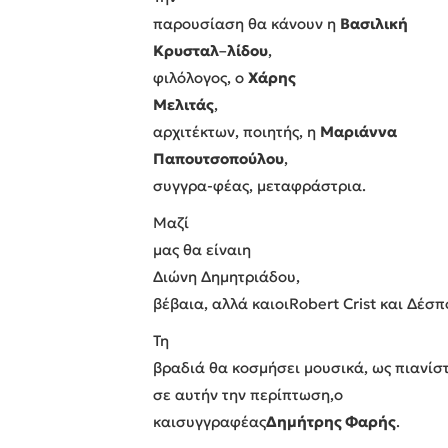
παρουσίαση θα κάνουν η
Βασιλική
Κρυσταλ
–
λίδου
,
φιλόλογος, ο
Χάρης
Μελιτάς
,
αρχιτέκτων, ποιητής, η
Μαριάννα
Παπουτσοπούλου
,
συγγρα-φέας,
μεταφράστρια.
Μαζί
μας θα είναι
η
Διώνη Δημητριάδου,
βέβαια, αλλά και
οι
Robert Crist και Δέσπ
Τη
βραδιά θα κοσμήσει μουσικά, ως πιανίσ
σε αυτήν την περίπτωση,
ο
και
συγγραφέας
Δημήτρης Φαρής
.