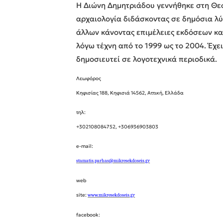
Η Διώνη Δημητριάδου γεννήθηκε στη Θεσσ
αρχαιολογία διδάσκοντας σε δημόσια λύκ
άλλων κάνοντας επιμέλειες εκδόσεων και
λόγω τέχνη από το 1999 ως το 2004. Έχει
δημοσιευτεί σε λογοτεχνικά περιοδικά.
Λεωφόρος
Κηφισίας 188, Κηφισιά 14562, Αττική, Ελλάδα
τηλ:
+302108084752, +306936903803
e-mail:
stamatis.parhas@mikresekdoseis.gr
web
site:
www.mikresekdoseis.gr
facebook: