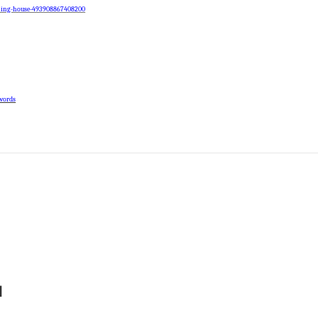
shing-house-493908867408200
-words
Ν