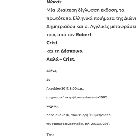
Words
.
Μία ιδιαίτερη δίγλωσση έκδοση, τα
πρωτότυπα Ελληνικά ποιήματα της Διών
Δημητριάδου και οι Αγγλικές μεταφράσε
τους από τον
Robert
Crist
και τη
Δέσποινα
Λαλά – Crist
.
Αθήνα,
24
Απριλίου 2017, 8:00 μ.μ.
,
στη μουσική σκηνή-bar-restaurant
«1002
νύχτες»
,
Καραϊσκάκη 10, στου Ψυρρή (150 μέτρα από
τον σταθμό Μοναστηράκι, τηλ. 2103317293).
Την