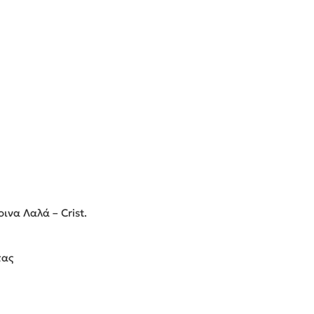
οινα Λαλά – Crist.
τας