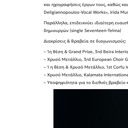
και ηχογραφήσεις έργων τους, καθώς και
Deligiannopoulos-Vocal Works», Irida Mus
Παράλληλα, επιδεικνύει ιδιαίτερη ευαι
δημιουργών (single Seventeen-Telma)
Διακρίσεις & Βραβεία σε διαγωνισμούς:
– 1η θέση & Grand Prize, 3rd Beira Inter
– Χρυσό Μετάλλιο, 3rd European Choir Ga
– 1 η θέση & Χρυσό Μετάλλιο, 1st Corfu I
– Χρυσό Μετάλλιο, Kalamata Internationa
– Υποψηφιότητα για το διεθνές βραβείο κ