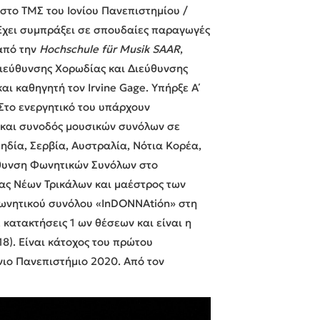
στο ΤΜΣ του Ιονίου Πανεπιστημίου /
 Έχει συμπράξει σε σπουδαίες παραγωγές
από την
Hochschule für Musik SAAR
,
ιεύθυνσης Χορωδίας και Διεύθυνσης
αι καθηγητή τον Irvine Gage. Υπήρξε Α΄
 Στο ενεργητικό του υπάρχουν
 και συνοδός μουσικών συνόλων σε
υηδία, Σερβία, Αυστραλία, Νότια Κορέα,
εύθυνση Φωνητικών Συνόλων στο
ας Νέων Τρικάλων και μαέστρος των
 φωνητικού συνόλου «InDONNAtión» στη
 κατακτήσεις 1 ων θέσεων και είναι η
8). Είναι κάτοχος του πρώτου
νιο Πανεπιστήμιο 2020. Από τον