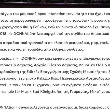
γνιο του μουσικού όρου Intonation (τονικότητα του ήχου) και
ωτότυπη χορογραφημένη προσέγγιση της χορωδιακής μουσικής
τη χορογράφο Φαίη Σούκου, ενώ το φωνητικό σύνολο έχει συνε
015, «InDONNAtiόn» λειτουργεί υπό την αιγίδα του Δημοτικού
ό παραδοσιακά τραγούδια σε κλασικό ρεπερτόριο, pop, rock, gos
ειστικά για τη χορωδία από έλληνες συνθέτες.
πορείας, η «InDONNAtion» έχει εμφανιστεί σε επιλεγμένες τοπο
 Μουσείο Λάρισας, Αρχαίο Θέατρο Λάρισας, Δημοτικό Ωδείο Λ
πρόσκληση της Ειδικής Επαγγελματικής Σχολής Μουσικής του B
γχρονης Τέχνης στο Palazzo Riso, Περιφερειακό Αρχαιολογικό
στεί με ποικίλα επιτυχημένα μουσικά σχήματα εντός και εκτό
chschule für Musik Bad Königshofen της Γερμανίας, Μικτή χο
DONNAtion» συγκαταλέγονται συνεργασίες με διακεκριμένους σ