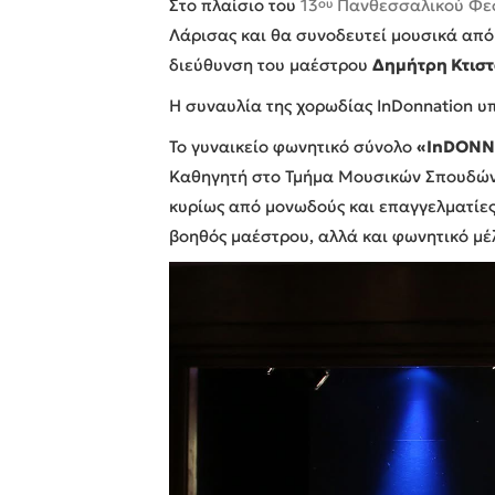
Στο πλαίσιο του
13
Πανθεσσαλικού Φεσ
ου
Λάρισας και θα συνοδευτεί μουσικά από
διεύθυνση του μαέστρου
Δημήτρη Κτισ
Η συναυλία της χορωδίας InDonnation υ
Το γυναικείο φωνητικό σύνολο
«InDONN
Καθηγητή στο Τμήμα Μουσικών Σπουδών 
κυρίως από μονωδούς και επαγγελματίες 
βοηθός μαέστρου, αλλά και φωνητικό μέ