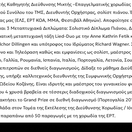
ής Καθηγητής Διεύθυνσης Μικτής –Επαγγελματικής χορωδίας 
ού Συνόλου του ΤΜΣ, Διευθυντής Ορχήστρας, σολίστ πιάνου.
ρας μας (ΕΛΣ, ΕΡΤ ΚΟΑ, ΜΜΑ, Φεστιβάλ Αθηνών). Αποφοίτησε 
αι 3 Μεταπτυχιακά Διπλώματα: Σολιστικό Δίπλωμα Πιάνου, Δ
τική μεταπτυχιακή τάξη Lied-Duo με την Anne Kathrin Fetik κ
hor Dillingen και υπότροφος του Ιδρύματος Richard Wagner.
νο και Τηλεόραση καθώς και εμφανίσεις ως σολίστ, μαέστρος
, Γαλλία, Ρουμανία, Ισπανία, Ιταλία, Πορτογαλία, Λετονία, Σο
ών επιτροπών σε διεθνείς διαγωνισμούς. Δίδαξε το μάθημα Δι
ς, υπήρξε καλλιτεχνικός διευθυντής της Συμφωνικής Ορχήστρ
Ωδείου Κοζάνης. Είναι ιδρυτής και μαέστρος του γυναικείου
του 4 χρυσά βραβεία σε τέσσερις διαδοχικούς διαγωνισμούς με
ακτήσει το Grand Prize σε διεθνή διαγωνισμό (Πορτογαλία 201
λάδα στον Τομέα της Εκτέλεσης της Διεύθυνσης Χορωδίας / Ιό
ε παραπάνω από 50 παραγωγές με τη χορωδία της ΕΡΤ.