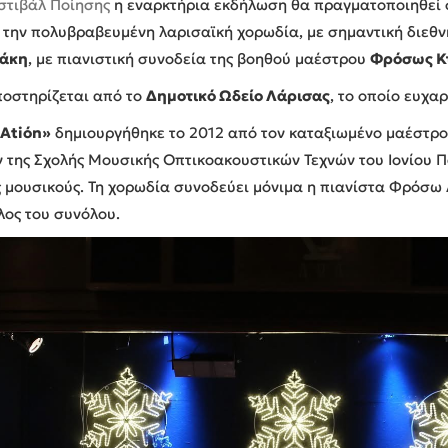
τιβάλ Ποίησης
η εναρκτήρια εκδήλωση θα πραγματοποιηθεί 
 την πολυβραβευμένη λαρισαϊκή χορωδία, με σημαντική διεθ
τάκη
, με πιανιστική συνοδεία της βοηθού μαέστρου
Φρόσως Κ
ποστηρίζεται από το
Δημοτικό Ωδείο Λάρισας
, το οποίο ευχα
Atiόn»
δημιουργήθηκε το 2012 από τον καταξιωμένο μαέστρο
της Σχολής Μουσικής Οπτικοακουστικών Τεχνών του Ιονίου Π
μουσικούς. Τη χορωδία συνοδεύει μόνιμα η πιανίστα Φρόσω Ασ
λος του συνόλου.