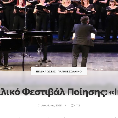
ΕΚΔΗΛΏΣΕΙΣ
,
ΠΑΝΘΕΣΣΑΛΙΚΌ
λικό Φεστιβάλ Ποίησης: 
21 Αυγούστου, 2025
112