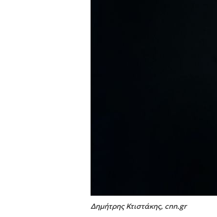
Δημήτρης Κτιστάκης, cnn.gr