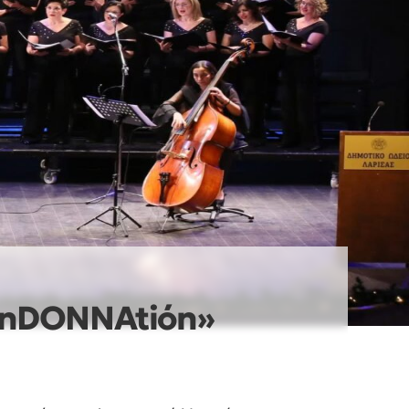
«InDONNAtiόn»