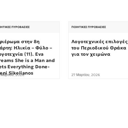
ΙΗΤΙΚΈΣ ΠΥΡΟΒΑΣΊΕΣ
ΠΟΙΗΤΙΚΈΣ ΠΥΡΟΒΑΣΊΕΣ
φιέρωμα στην 8η
Λογοτεχνικές επιλογές
άρτη: Ηλικία – Φύλο –
του Περιοδικού Θράκα
ογοτεχνία (11). Eva
για τον χειμώνα
reams She is a Man and
ets Everything Done-
eni Sikelianos
 Μαρτίου, 2026
27 Μαρτίου, 2026