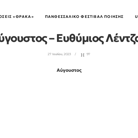
ΠΟΙΗΤΙΚΈΣ ΠΥΡΟΒΑΣΊΕΣ
ΌΣΕΙΣ «ΘΡΑΚΑ»
ΠΑΝΘΕΣΣΑΛΙΚΌ ΦΕΣΤΙΒΆΛ ΠΟΊΗΣΗΣ
U
ύγουστος – Ευθύμιος Λέντζ
27 Ιουλίου, 2023
97
Αύγουστος