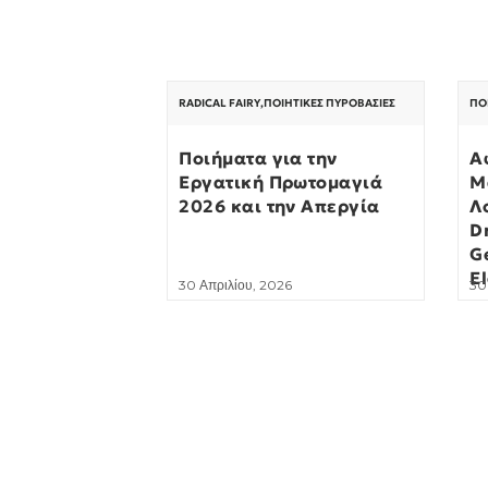
RADICAL FAIRY
,
ΠΟΙΗΤΙΚΈΣ ΠΥΡΟΒΑΣΊΕΣ
ΠΟ
Ποιήματα για την
Α
Εργατική Πρωτομαγιά
Μ
2026 και την Απεργία
Λ
D
G
El
30 Απριλίου, 2026
30