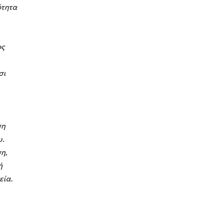
ότητα
ος
σι
ση
υ.
η,
ή
εία.