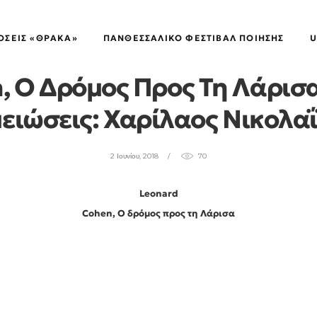
ΚΑΡΒΟΥΝΌΣΚΟΝΗ
ΌΣΕΙΣ «ΘΡΑΚΑ»
ΠΑΝΘΕΣΣΑΛΙΚΌ ΦΕΣΤΙΒΆΛ ΠΟΊΗΣΗΣ
U
, Ο Δρόμος Προς Τη Λάρι
ειώσεις: Χαρίλαος Νικολα
2 Ιουνίου, 2018
70
Leonard
Cohen, Ο δρόμος προς τη Λάρισα