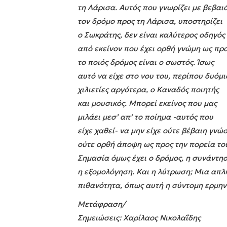
τη Λάρισα. Αυτός που γνωρίζει με βεβαι
τον δρόμο προς τη Λάρισα, υποστηρίζει
ο Σωκράτης, δεν είναι καλύτερος οδηγός
από εκείνον που έχει ορθή γνώμη ως πρ
το ποιός δρόμος είναι ο σωστός. Ίσως
αυτό να είχε στο νου του, περίπου δυόμι
χιλιετίες αργότερα, ο Καναδός ποιητής
και μουσικός. Μπορεί εκείνος που μας
μιλάει μεσ’ απ’ το ποίημα -αυτός που
είχε χαθεί- να μην είχε ούτε βέβαιη γνώ
ούτε ορθή άποψη ως προς την πορεία το
Σημασία όμως έχει ο δρόμος, η συνάντησ
η εξομολόγηση. Και η λύτρωση; Μια απλ
πιθανότητα, όπως αυτή η σύντομη ερμην
Μετάφραση/
Σημειώσεις: Χαρίλαος Νικολαΐδης