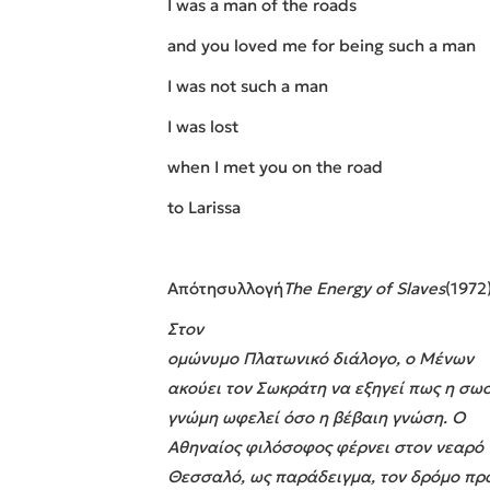
I was a man of the roads
and you loved me for being such a man
I was not such a man
I was lost
when I met you on the road
to
Larissa
Από
τη
συλλογή
The Energy of Slaves
(1972
Στον
ομώνυμο Πλατωνικό διάλογο, ο Μένων
ακούει τον Σωκράτη να εξηγεί πως η σω
γνώμη ωφελεί όσο η βέβαιη γνώση. Ο
Αθηναίος φιλόσοφος φέρνει στον νεαρό
Θεσσαλό, ως παράδειγμα, τον δρόμο πρ