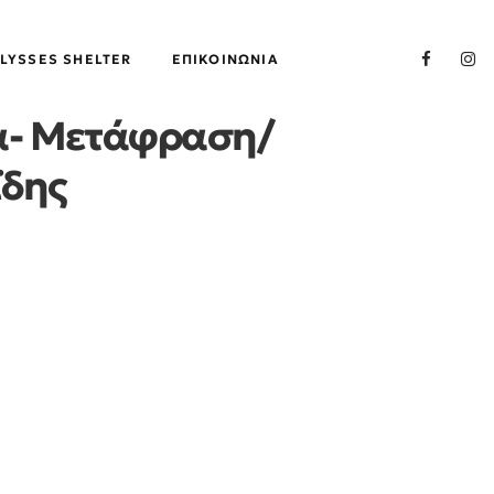
LYSSES SHELTER
ΕΠΙΚΟΙΝΩΝΊΑ
σα- Μετάφραση/
ΐδης