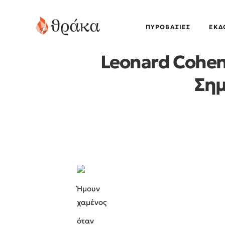
ΠΥΡΟΒΑΣΊΕΣ
EΚΔ
Leonard Cohen
Σημ
Ήμουν
χαμένος
όταν