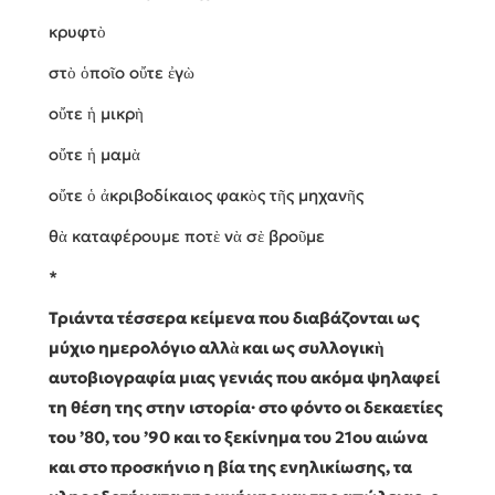
κρυφτὸ
στὸ ὁποῖο οὔτε ἐγὼ
οὔτε ἡ μικρὴ
οὔτε ἡ μαμὰ
οὔτε ὁ ἀκριβοδίκαιος φακὸς τῆς μηχανῆς
θὰ καταφέρουμε ποτὲ νὰ σὲ βροῦμε
*
Τριάντα τέσσερα κείμενα που διαβάζονται ως
μύχιο ημερολόγιο αλλὰ και ως συλλογικὴ
αυτοβιογραφία μιας γενιάς που ακόμα ψηλαφεί
τη θέση της στην ιστορία· στο φόντο οι δεκαετίες
του ’80, του ’90 και το ξεκίνημα του 21ου αιώνα
και στο προσκήνιο η βία της ενηλικίωσης, τα