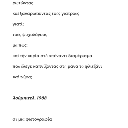
ρωτώντας
καὶ ξαναρωτώντας τοὺς γιατροὺς
γιατί;
τοὺς ψυχολόγους
μὰ πῶς;
καὶ τὴν κυρία στὸ ἀπέναντι διαμέρισμα
ποὺ ἔλεγε καπνίζοντας στὴ μάνα τὸ φλιτζάνι
καὶ τώρα
;
λούμπιτελ, 1988
σὲ μιὰ φωτογραφία