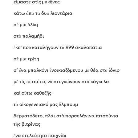
εἴμαστε στὶς μυκῆνες
κάτω ἀπὸ τὰ δυὸ λιοντάρια
σὲ μιὰ ἄλλη
στὸ παλαμήδι
ἐκεῖ ποὺ καταλήγουν τὰ 999 σκαλοπάτια
σὲ μιὰ τρίτη
σ’ ἕνα μπαλκόνι ἐνοικιαζόμενου μὲ θέα στὸ ἰόνιο
μὲ τὶς πετσέτες νὰ στεγνώνουν στὰ κάγκελα
καὶ οὕτω καθεξῆς·
τὸ οἰκογενειακό μας ἄλμπουμ
δερματόδετο, πλάι στὰ πορσελάνινα πιτσούνια
τῆς βιτρίνας
ἕνα ἀτελεύτητο παιχνίδι