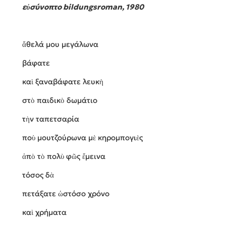
εὐσύνοπτο bildungsroman, 1980
ἄθελά μου μεγάλωνα
βάφατε
καὶ ξαναβάφατε λευκὴ
στὸ παιδικὸ δωμάτιο
τὴν ταπετσαρία
ποὺ μουτζούρωνα μὲ κηρομπογιὲς
ἀπὸ τὸ πολὺ φῶς ἔμεινα
τόσος δὰ
πετάξατε ὡστόσο χρόνο
καὶ χρήματα