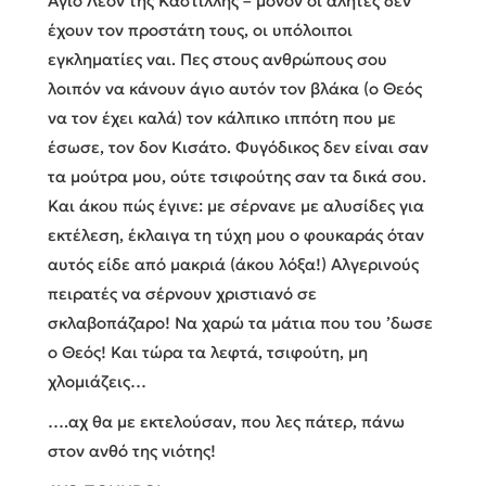
Άγιο Λεόν της Καστίλλης – μόνον οι αλήτες δεν
έχουν τον προστάτη τους, οι υπόλοιποι
εγκληματίες ναι. Πες στους ανθρώπους σου
λοιπόν να κάνουν άγιο αυτόν τον βλάκα (ο Θεός
να τον έχει καλά) τον κάλπικο ιππότη που με
έσωσε, τον δον Κισάτο. Φυγόδικος δεν είναι σαν
τα μούτρα μου, ούτε τσιφούτης σαν τα δικά σου.
Και άκου πώς έγινε: με σέρνανε με αλυσίδες για
εκτέλεση, έκλαιγα τη τύχη μου ο φουκαράς όταν
αυτός είδε από μακριά (άκου λόξα!) Αλγερινούς
πειρατές να σέρνουν χριστιανό σε
σκλαβοπάζαρο! Να χαρώ τα μάτια που του ’δωσε
ο Θεός! Και τώρα τα λεφτά, τσιφούτη, μη
χλομιάζεις…
….αχ θα με εκτελούσαν, που λες πάτερ, πάνω
στον ανθό της νιότης!