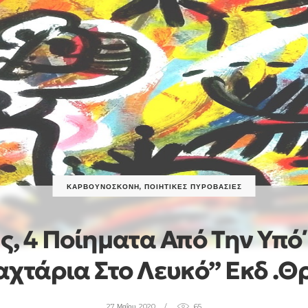
ΚΑΡΒΟΥΝΌΣΚΟΝΗ
,
ΠΟΙΗΤΙΚΈΣ ΠΥΡΟΒΑΣΊΕΣ
ς, 4 Ποίηματα Από Την Υπ
αχτάρια Στο Λευκό” Εκδ .Θ
27 Μαΐου, 2020
65