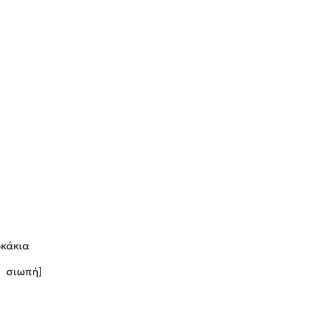
υ
κάκια
ή]