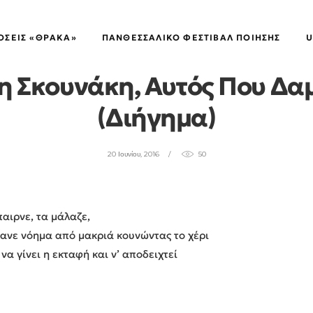
ΠΕΖΈΣ ΠΥΡΟΒΑΣΊΕΣ
ΌΣΕΙΣ «ΘΡΑΚΑ»
ΠΑΝΘΕΣΣΑΛΙΚΌ ΦΕΣΤΙΒΆΛ ΠΟΊΗΣΗΣ
U
 Σκουνάκη, Αυτός Πoυ Δα
(διήγημα)
20 Ιουνίου, 2016
50
παιρνε, τα μάλαζε,
έκανε νόημα από μακριά κουνώντας το χέρι
ς να γίνει η εκταφή και ν’ αποδειχτεί