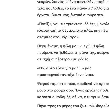
νεκρών, λιανός, μ’ ένα παντελόνι καφέ, 
τρία πουλόβερ, το ένα πάνω στ’ άλλο γι
έρχεται βιαστικός, ξωτικό ακούραστο.
«Ποτίζω, να, τις τριανταφυλλιές», μονο
κλαριά απ’ τα δέντρα, στο πλάι, μην πέ
στάμπες στα μάρμαρα».
Περιμέναμε, η φίλη μου κι εγώ. Η φίλη
περίμενε να ξεθάψει τη μάνα της, παίρν
σε σχήμα φέρετρου με ρόδες.
«Να, αυτό είναι για μας…» μας
προσπερνούσαν «όχι δεν είναι».
Ψοφούσαμε στο κρύο, πουθενά να προστ
μόνο στα ρούχα σου. Ένας εργάτης ήρθε
καρότσι οικοδομής, αξίνα, φτυάρι κι έσ
Πήγα προς το μέρος του ξωτικού. Φορού