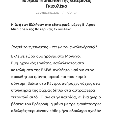
B: Αpud Munichen Της Κατερίνας
Γκιουλέκα
23 Οκτωβρίου, 2025
134
Η ζωή των Ελλήνων στο εξωτερικό, μέρος B: Αpud
Munichen της Κατερίνας Γκιουλέκα
(παρά τοις μοναχοίς – κει με τους
καλογέρους)*
Έκλεινε τώρα δυο χρόνια στο Μόναχο.
Βιομηχανικός εργάτης, εσώκλειστος στα
καταλύματα της BMW. Ανελέητο ωράριο στον
προωθητικό ιμάντα, αραιά και που καμιά
σύντομη βόλτα στο Κέντρο, ανήσυχες νύχτες στα
υπνωτήρια της φίρμας δίπλα στα αστραφτερά
τετραπλά σιλό. Πίσω στην πατρίδα, σ’ ένα χωριό
βόρεια του Ερζερούμ η μάνα με τρεις ανύπαντρες
αδελφές περιμένουν κάθε μήνα ολόκληρο σχεδόν