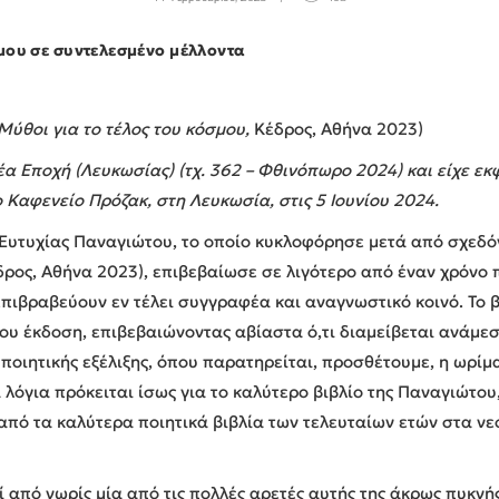
μου σε συντελεσμένο μέλλοντα
Μύθοι για το τέλος του κόσμου,
Κέδρος, Αθήνα 2023)
έα Εποχή (Λευκωσίας) (τχ. 362 – Φθινόπωρο 2024) και είχε 
Καφενείο Πρόζακ, στη Λευκωσία, στις 5 Ιουνίου 2024.
 Ευτυχίας Παναγιώτου, το οποίο κυκλοφόρησε μετά από σχεδόν
ρος, Αθήνα 2023), επιβεβαίωσε σε λιγότερο από έναν χρόνο
 επιβραβεύουν εν τέλει συγγραφέα και αναγνωστικό κοινό. Το 
του έκδοση, επιβεβαιώνοντας αβίαστα ό,τι διαμείβεται ανάμεσ
 ποιητικής εξέλιξης, όπου παρατηρείται, προσθέτουμε, η ωρίμα
λόγια πρόκειται ίσως για το καλύτερο βιβλίο της Παναγιώτου
α από τα καλύτερα ποιητικά βιβλία των τελευταίων ετών στα 
ί από νωρίς μία από τις πολλές αρετές αυτής της άκρως πυκνή