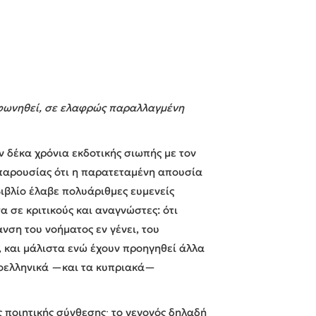
εκφωνηθεί, σε ελαφρώς παραλλαγμένη
 δέκα χρόνια εκδοτικής σιωπής με τον
 παρουσίας ότι η παρατεταμένη απουσία
βιβλίο έλαβε πολυάριθμες ευμενείς
α σε κριτικούς και αναγνώστες: ότι
νση του νοήματος εν γένει, του
, και μάλιστα ενώ έχουν προηγηθεί άλλα
νεοελληνικά —και τα κυπριακά—
ς ποιητικής σύνθεσηςˑ το γεγονός δηλαδή