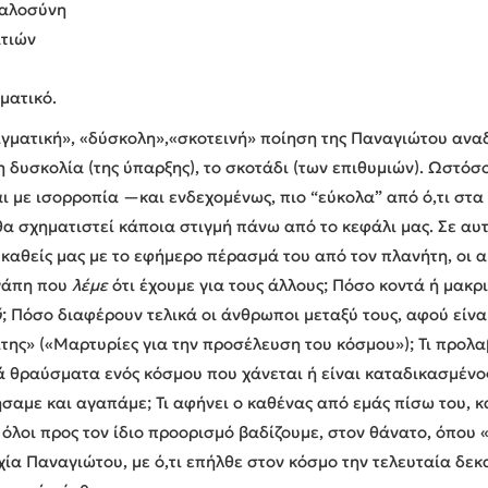
καλοσύνη
ατιών
ματικό.
ιγματική», «δύσκολη»,«σκοτεινή» ποίηση της Παναγιώτου αναδ
τη δυσκολία (της ύπαρξης), το σκοτάδι (των επιθυμιών). Ωστόσ
ι με ισορροπία —και ενδεχομένως, πιο “εύκολα” από ό,τι στα
α σχηματιστεί κάποια στιγμή πάνω από το κεφάλι μας. Σε αυτ
 καθείς μας με το εφήμερο πέρασμά του από τον πλανήτη, οι 
αγάπη που
λέμε
ότι έχουμε για τους άλλους; Πόσο κοντά ή μακ
ύ
; Πόσο διαφέρουν τελικά οι άνθρωποι μεταξύ τους, αφού είνα
ίτης» («Μαρτυρίες για την προσέλευση του κόσμου»); Τι προλ
 θραύσματα ενός κόσμου που χάνεται ή είναι καταδικασμένος
σαμε και αγαπάμε; Τι αφήνει ο καθένας από εμάς πίσω του, και
ύ όλοι προς τον ίδιο προορισμό βαδίζουμε, στον θάνατο, όπου 
τυχία Παναγιώτου, με ό,τι επήλθε στον κόσμο την τελευταία δε