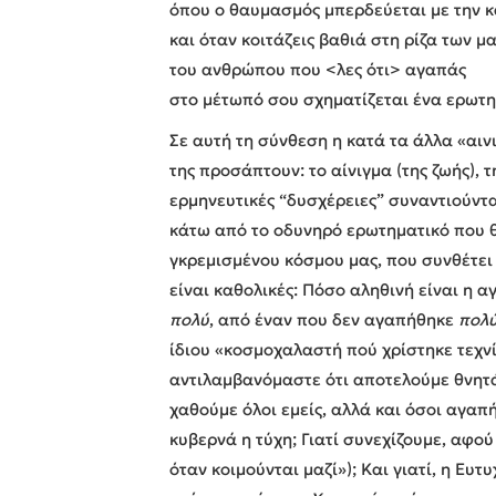
όπου ο θαυμασμός μπερδεύεται με την 
και όταν κοιτάζεις βαθιά στη ρίζα των μ
του ανθρώπου που <λες ότι> αγαπάς
στο μέτωπό σου σχηματίζεται ένα ερωτη
Σε αυτή τη σύνθεση η κατά τα άλλα «αιν
της προσάπτουν: το αίνιγμα (της ζωής), 
ερμηνευτικές “δυσχέρειες” συναντιούντα
κάτω από το οδυνηρό ερωτηματικό που θ
γκρεμισμένου κόσμου μας, που συνθέτει
είναι καθολικές: Πόσο αληθινή είναι η 
πολύ
, από έναν που δεν αγαπήθηκε
πολ
ίδιου «κοσμοχαλαστή πού χρίστηκε τεχν
αντιλαμβανόμαστε ότι αποτελούμε θνητά
χαθούμε όλοι εμείς, αλλά και όσοι αγαπή
κυβερνά η τύχη; Γιατί συνεχίζουμε, αφο
όταν κοιμούνται μαζί»); Και γιατί, η Ευ