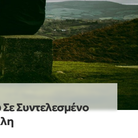
 Σε Συντελεσμένο
λλη