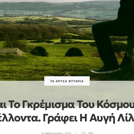
ΤΑ ΧΡΥΣΆ ΦΤΥΆΡΙΑ
ι Το Γκρέμισμα Του Κόσμου
λλοντα. Γράφει Η Αυγή Λί
14 Φεβρουαρίου, 2025
108