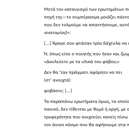
Μετά τον καταιγισμό των ερωτημάτων πο
πηγή της—το συμπέρασμα μοιάζει πάντα 
που δεν τολμούμε να απαντήσουμε, αυτά
ανατομίας
)»:
[…] Άραγε σου φτάσαν τρία δάχτυλα να 
Ή, όπως είπε ο ποιητής που ήταν και ζω
«Δουλεύετε με τα υλικά του φόβου;»
Δεν θα ’ταν πράγματι αφόρητο να πει
(στ’ ανοιχτά)
φοβάστε; […]
Τα παραπάνω ερωτήματα όμως, τα οποία 
πανικό, δεν τίθενται με θυμό ή οργή, με
τρυφερότητα που ανιχνεύει κανείς πίσω 
τον άνισο κόσμο που θα αφήσουμε στα π