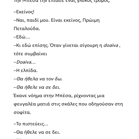
Την Μπέσα την έπιασε ένας γλυκός τρόμος.
–Εκείνος!
–Ναι, παιδί μου. Είναι εκείνος, Πρώιμη
Πεταλούδα.
–Εδώ…
–Κι εδώ επίσης. Όταν γίνεται σίγουρη η
doaiva
,
τότε συμβαίνει
–
Doaiva
…
–Η ελπίδα.
–
Θα ήθελα να τον δω
.
–
Θα ήθελε να σε δει
.
Έκανε νόημα στην Μπέσα, ρίχνοντας μια
φευγαλέα ματιά στις σκάλες που οδηγούσαν στη
σοφίτα.
–Το πιστεύεις…
–Θα ήθελε να σε δει.