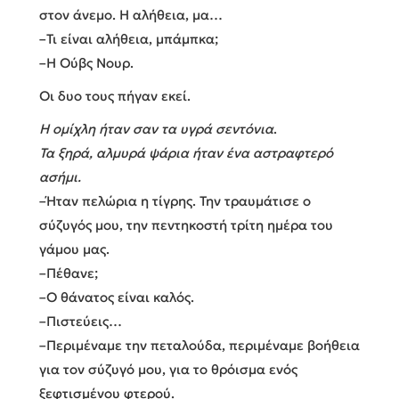
στον άνεμο. Η αλήθεια, μα…
–Τι είναι αλήθεια, μπάμπκα;
–Η Ούβς Νουρ.
Οι δυο τους πήγαν εκεί.
Η ομίχλη ήταν σαν τα υγρά σεντόνια
.
Τα ξηρά, αλμυρά ψάρια ήταν ένα αστραφτερό
ασήμι.
–Ήταν πελώρια η τίγρης. Την τραυμάτισε ο
σύζυγός μου, την πεντηκοστή τρίτη ημέρα του
γάμου μας.
–Πέθανε;
–Ο θάνατος είναι καλός.
–Πιστεύεις…
–Περιμέναμε την πεταλούδα, περιμέναμε βοήθεια
για τον σύζυγό μου, για το θρόισμα ενός
ξεφτισμένου φτερού.