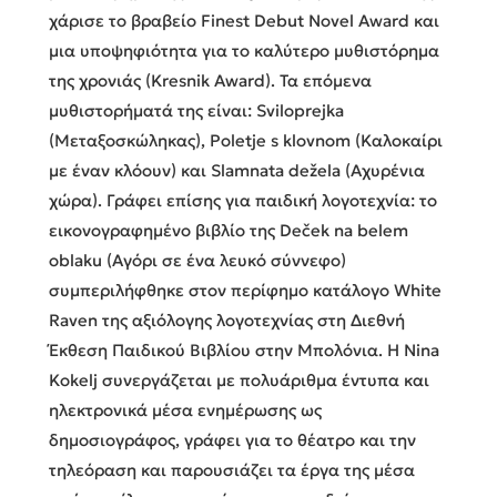
χάρισε το βραβείο Finest Debut Novel Award και
μια υποψηφιότητα για το καλύτερο μυθιστόρημα
της χρονιάς (Kresnik Award). Τα επόμενα
μυθιστορήματά της είναι: Sviloprejka
(Μεταξοσκώληκας), Poletje s klovnom (Καλοκαίρι
με έναν κλόουν) και Slamnata dežela (Αχυρένια
χώρα). Γράφει επίσης για παιδική λογοτεχνία: το
εικονογραφημένο βιβλίο της Deček na belem
oblaku (Αγόρι σε ένα λευκό σύννεφο)
συμπεριλήφθηκε στον περίφημο κατάλογο White
Raven της αξιόλογης λογοτεχνίας στη Διεθνή
Έκθεση Παιδικού Βιβλίου στην Μπολόνια. Η Nina
Kokelj συνεργάζεται με πολυάριθμα έντυπα και
ηλεκτρονικά μέσα ενημέρωσης ως
δημοσιογράφος, γράφει για το θέατρο και την
τηλεόραση και παρουσιάζει τα έργα της μέσα