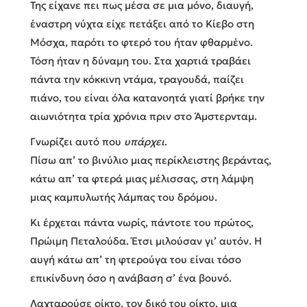
Της είχανε πει πως μέσα σε μια μόνο, διαυγή,
έναστρη νύχτα είχε πετάξει από το Κίεβο στη
Μόσχα, παρότι το φτερό του ήταν φθαρμένο.
Τόση ήταν η δύναμη του. Στα χαρτιά τραβάει
πάντα την κόκκινη ντάμα, τραγουδά, παίζει
πιάνο, του είναι όλα κατανοητά γιατί βρήκε την
αιωνιότητα τρία χρόνια πριν στο Άμστερνταμ.
Γνωρίζει αυτό που
υπάρχει
.
Πίσω απ’ το βινύλιο μιας περίκλειστης βεράντας,
κάτω απ’ τα φτερά μιας μέλισσας, στη λάμψη
μιας καμπυλωτής λάμπας του δρόμου.
Κι έρχεται πάντα νωρίς, πάντοτε του πρώτος,
Πρώιμη Πεταλούδα. Έτσι μιλούσαν γι’ αυτόν. Η
αυγή κάτω απ’ τη φτερούγα του είναι τόσο
επικίνδυνη όσο η ανάβαση σ’ ένα βουνό.
Λαχταρούσε οίκτο, τον δικό του οίκτο, μια