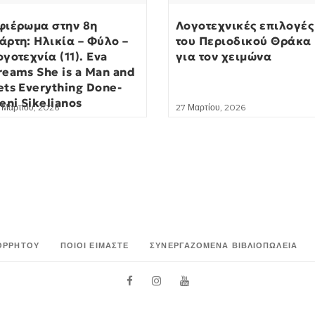
φιέρωμα στην 8η
Λογοτεχνικές επιλογές
άρτη: Ηλικία – Φύλο –
του Περιοδικού Θράκα
ογοτεχνία (11). Eva
για τον χειμώνα
reams She is a Man and
ets Everything Done-
eni Sikelianos
 Μαρτίου, 2026
27 Μαρτίου, 2026
ΟΡΡΉΤΟΥ
ΠΟΙΟΙ ΕΊΜΑΣΤΕ
ΣΥΝΕΡΓΑΖΌΜΕΝΑ ΒΙΒΛΙΟΠΩΛΕΊΑ