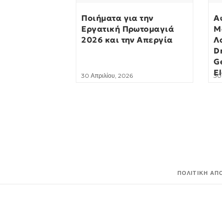
Ποιήματα για την
Α
Εργατική Πρωτομαγιά
Μ
2026 και την Απεργία
Λ
D
G
El
30 Απριλίου, 2026
30
ΠΟΛΙΤΙΚΉ ΑΠ