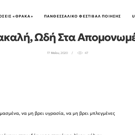
ΠΟΙΗΤΙΚΈΣ ΠΥΡΟΒΑΣΊΕΣ
ΌΣΕΙΣ «ΘΡΑΚΑ»
ΠΑΝΘΕΣΣΑΛΙΚΌ ΦΕΣΤΙΒΆΛ ΠΟΊΗΣΗΣ
U
Σακαλή, Ωδή Στα Απομονωμ
17 Μαΐου, 2020
47
ασμένα, να μη βρει υγρασία, να μη βρει μπλεγμένες