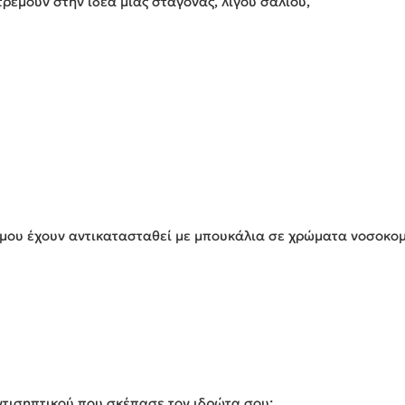
ρέμουν στην ιδέα μιας σταγόνας, λίγου σάλιου,
μου έχουν αντικατασταθεί με μπουκάλια σε χρώματα νοσοκο
αντισηπτικού που σκέπασε τον ιδρώτα σου;