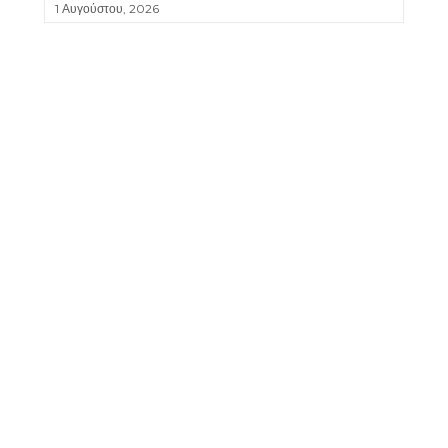
1 Αυγούστου, 2026
ΚΑΡΒΟΥΝΌΣΚΟΝΗ
Πέντε ποιήματα της Loreta Schillock (Μτφ.
από τα αλβανικά, Ελσόν Ζγκούρη)
11 Ιουνίου, 2026