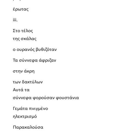
έρωτας
iii.
Στo τέλος
της σκάλας
ο ουρανός βυθιζόταν
Τα σύννεφα άφριζαν
στην άκρη
των δακτύλων
Αυτά τα
σύννεφα φορούσαν φουστάνια
Γεμάτα πνιγμένο
ηλεκτρισμό
Παρακαλούσα