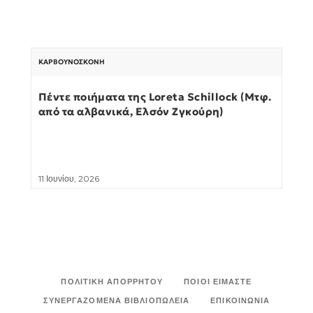
ΚΑΡΒΟΥΝΌΣΚΟΝΗ
Πέντε ποιήματα της Loreta Schillock (Μτφ.
από τα αλβανικά, Ελσόν Ζγκούρη)
11 Ιουνίου, 2026
ΠΟΛΙΤΙΚΉ ΑΠΟΡΡΉΤΟΥ
ΠΟΙΟΙ ΕΊΜΑΣΤΕ
ΣΥΝΕΡΓΑΖΌΜΕΝΑ ΒΙΒΛΙΟΠΩΛΕΊΑ
ΕΠΙΚΟΙΝΩΝΊΑ