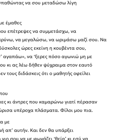
σπαθώντας να σου μεταδώσω λίγη
με έμαθες
 μου επέτρεψες να συμμετάσχω, να
ρύνω, να μεγαλώσω, να ωριμάσω μαζί σου. Να
 δύσκολες ώρες εκείνη η κουβέντα σου,
σ’ αγαπάω», να ‘ξερες πόσο αγωνιώ μη με
 μου κι ας λέω δήθεν ψύχραιμα στον εαυτό
δεν τους διδάσκεις ότι ο μαθητής οφείλει
 που
κες κι άντρες που καμαρώνω γιατί πέρασαν
νώρισα υπέροχα πλάσματα. Φίλοι μου πια.
να με
μή απ’ αυτήν. Και δεν θα υπάρξει
γιο σου να με φωνάζει ‘θεία’ κι εσύ να