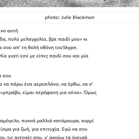
photo: Julie Blackmon
ενο αυτή
δα, πολύ μελαγχολία, βρε παιδί μου» κι
α σου απ’ τη θολή οθόνη τουSkype.
ία γιατί εσύ με είπες παιδί σου και μία
α σου
τα να πάρω ένα αεροπλάνο, να έρθω, να σ’
 «μπράβο, είμαι περήφανη για σένα». Όμως
χαμόγελο, πυκνά μαλλιά κατάμαυρα, κορμί
ίσμα για ζωή, για επιτυχία. Εγώ να σου
υ, τις αντοχές σου, ν’ ακούω τα όνειρά