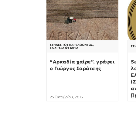
ΣΤΉΛΕΣ ΤΟΥ ΠΑΡΕΛΘΌΝΤΟΣ
,
ΣΤ
ΤΑ ΧΡΥΣΆ ΦΤΥΆΡΙΑ
“Αρκαδία χαίρε”, γράφει
S
ο Γιώργος Σαράτσης
λ
Ε
(
α
Π
25 Οκτωβρίου, 2015
12 