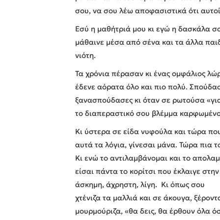
σου, να σου λέω αποφασιστικά ότι αυτοί 
Εσύ η μαθήτριά μου κι εγώ η δασκάλα σ
μάθαινε μέσα από σένα και τα άλλα παι
νιότη.
Τα χρόνια πέρασαν κι ένας ομφάλιος λώ
έδενε αόρατα όλο και πιο πολύ. Σπούδασ
ξανασπούδασες κι όταν σε ρωτούσα «γιατ
το διαπεραστικό σου βλέμμα καρφωμένο
Κι ύστερα σε είδα νυφούλα και τώρα π
αυτά τα λόγια, γίνεσαι μάνα. Τώρα πια τ
Κι ενώ το αντιλαμβάνομαι και το απολαμ
είσαι πάντα το κορίτσι που έκλαιγε στην 
άσκημη, άχρηστη, λίγη.
Κι όπως σου
χτένιζα τα μαλλιά και σε άκουγα, ξέροντ
μουρμούριζα, «θα δεις, θα έρθουν όλα όσ