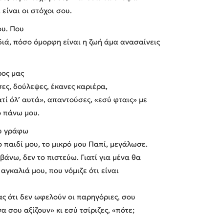
είναι οι στόχοι σου.
ου. Που
διά, πόσο όμορφη είναι η ζωή άμα ανασαίνεις
ρος μας
ες, δούλεψες, έκανες καριέρα,
ί όλ’ αυτά», απαντούσες, «εσύ φταις» με
 πάνω μου.
ου γράφω
ο παιδί μου, το μικρό μου Παπί, μεγάλωσε.
βάνω, δεν το πιστεύω. Γιατί για μένα θα
αγκαλιά μου, που νόμιζε ότι είναι
ας ότι δεν ωφελούν οι παρηγόριες, σου
α σου αξίζουν» κι εσύ τσίριζες, «πότε;