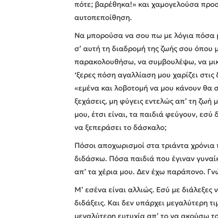
πότε; βαρέθηκα!» και χαμογελούσα προ
αυτοπεποίθηση.
Να μπορούσα να σου πω με λόγια πόσα 
σ’ αυτή τη διαδρομή της ζωής σου όπου
παρακολουθήσω, να συμβουλέψω, να μικ
‘ξερες πόση αγαλλίαση μου χαρίζει στις
«εμένα και λοβοτομή να μου κάνουν θα 
ξεχάσεις, μη φύγεις εντελώς απ’ τη ζωή
μου, έτσι είναι, τα παιδιά φεύγουν, εσύ 
να ξεπεράσει το δάσκαλο;
Πόσοι αποχωρισμοί στα τριάντα χρόνια
διδάσκω. Πόσα παιδιά που έγιναν γυναί
απ’ τα χέρια μου. Δεν έχω παράπονο. Γ
Μ’ εσένα είναι αλλιώς. Εσύ με διάλεξες 
διδάξεις. Και δεν υπάρχει μεγαλύτερη τι
μεγαλύτερη ευτυχία απ’ το να ακούσω το 