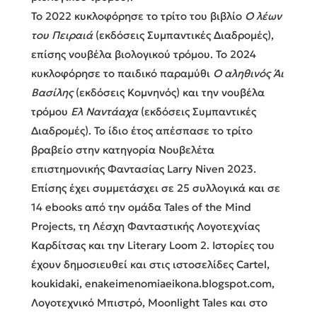
Το 2022 κυκλοφόρησε το τρίτο του βιβλίο
Ο λέων
του Πειραιά
(εκδόσεις Συμπαντικές Διαδρομές),
επίσης νουβέλα βιολογικού τρόμου. Το 2024
κυκλοφόρησε το παιδικό παραμύθι
Ο αληθινός Άι
Βασίλης
(εκδόσεις Κομνηνός) και την νουβέλα
τρόμου
Ελ Ναντάαχα
(εκδόσεις Συμπαντικές
Διαδρομές). Το ίδιο έτος απέσπασε το τρίτο
βραβείο στην κατηγορία Νουβελέτα
επιστημονικής Φαντασίας Larry Niven 2023.
Επίσης έχει συμμετάσχει σε 25 συλλογικά και σε
14 ebooks από την ομάδα Tales of the Mind
Projects, τη Λέσχη Φανταστικής Λογοτεχνίας
Καρδίτσας και την Literary Loom 2. Ιστορίες του
έχουν δημοσιευθεί και στις ιστοσελίδες Cartel,
koukidaki, enakeimenomiaeikona.blogspot.com,
Λογοτεχνικό Μπιστρό, Moonlight Tales και στο