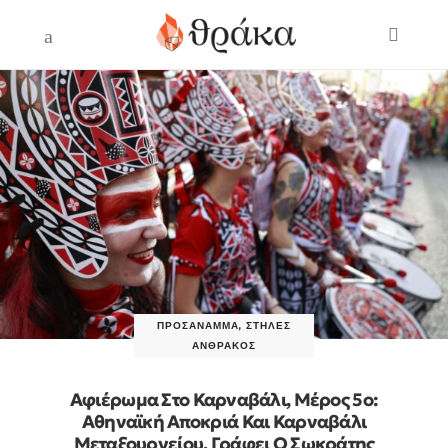
ΠΡΟΣΆΝΑΜΜΑ
,
ΣΤΉΛΕΣ
ΆΝΘΡΑΚΟΣ
Αφιέρωμα Στο Καρναβάλι, Μέρος 5ο:
Αθηναϊκή Αποκριά Και Καρναβάλι
Μεταξουργείου. Γράφει Ο Σωκράτης