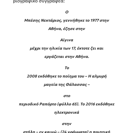
βιογραφικό συγγραφέα:
O
Μπέσης Νεκτάριος, γεννήθηκε το 1977 στην
Αθήνα, έζησε στην
Αίγινα
μέχρι την ηλικία των 17, έκτοτε ζει και
εργάζεται στην Αθήνα.
Το
2008 εκδόθηκε το ποίημα του – Η αλμυρή
μαγεία της Θάλασσας –
στο
περιοδικό Ραπόρτο (φύλλο 65). Το 2016 εκδόθηκε
ηλεκτρονικά
στην
στήλη – εν καινώ – (24 γράμματα) η ποιητική