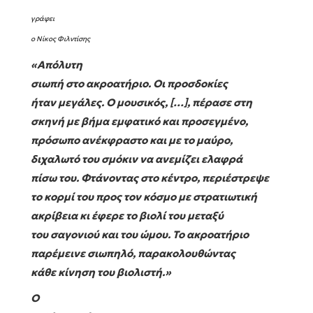
γράφει
ο Νίκος Φιλντίσης
«Απόλυτη
σιωπή στο ακροατήριο. Οι προσδοκίες
ήταν μεγάλες. Ο μουσικός, […], πέρασε στη
σκηνή με βήμα εμφατικό και προσεγμένο,
πρόσωπο ανέκφραστο και με το μαύρο,
διχαλωτό του σμόκιν να ανεμίζει ελαφρά
πίσω του. Φτάνοντας στο κέντρο, περιέστρεψε
το κορμί του προς τον κόσμο με στρατιωτική
ακρίβεια κι έφερε το βιολί του μεταξύ
του σαγονιού και του ώμου. Το ακροατήριο
παρέμεινε σιωπηλό, παρακολουθώντας
κάθε κίνηση του βιολιστή.»
Ο