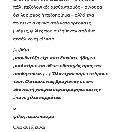
πάλι πεζολογικός αισθαντισμός – σίγουρα
όχι λυρισμός ή πεζοποίημα – αλλά ένα
ποιητικό σκηνικό από καταρρέουσες
μνήμες, φιλίες που συλήθηκαν από ένα
ατσάλινο αμείλικτο.
[…]Μια
μπουλντόζα είχε κατεδαφίσει, ήδη, το
μισό κτίριο και όδευε ολοταχώς προς την
αποθηκούλα. […]. Όλα είχαν πάρει το δρόμο
τους. Ο ατσαλένιος βραχίονας με την
οδοντωτή χούφτα περιστράφηκε και την
έκανε χίλια κομμάτια.
ο
φίλος, απόσπασμα
Όλα αυτά είναι