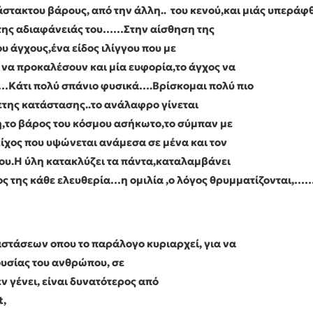
άστακτου βάρους, από την άλλη.. του κενού,και μιάς υπερά
 της αδιαφάνειάς του……Στην αίσθηση της
υ άγχους,ένα είδος ιλίγγου που με
 να προκαλέσουν και μία ευφορία,το άγχος να
…Κάτι πολύ σπάνιο φυσικά….Βρίσκομαι πολύ πιο
ετης κατάστασης..το ανάλαφρο γίνεται
,το βάρος του κόσμου ασήκωτο,το σύμπαν με
ίχος που υψώνεται ανάμεσα σε μένα και τον
μου.Η ύλη κατακλύζει τα πάντα,καταλαμβάνει
ος της κάθε ελευθερία…η ομιλία ,ο λόγος θρυμματίζονται,…
στάσεων οπου το παράλογο κυριαρχεί, για να
υσίας του ανθρώπου, σε
εν γένει, είναι δυνατότερος από
t
,