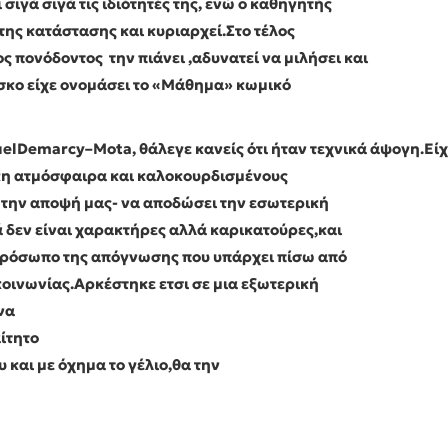
ιγά σιγά τις ιδιότητές της, ενώ ο καθηγητής
ς της κατάστασης και κυριαρχεί.Στο τέλος
ς πονόδοντος την πιάνει ,αδυνατεί να μιλήσει και
έσκο είχε ονομάσει το «Μάθημα» κωμικό
el
Demarcy
–
Mota
, θάλεγε κανείς ότι ήταν τεχνικά άψογη.Εί
κη ατμόσφαιρα και καλοκουρδισμένους
 την αποψή μας- να αποδώσει την εσωτερική
εν είναι χαρακτήρες αλλά καρικατούρες,και
 πρόσωπο της απόγνωσης που υπάρχει πίσω από
οινωνίας.Αρκέστηκε ετσι σε μια εξωτερική
να
ίτητο
 και με όχημα το γέλιο,θα την