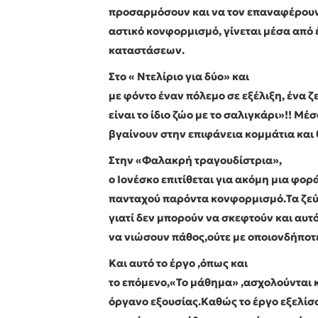
προσαρμόσουν και να τον επαναφέρουν 
αστικό κονφορμισμό, γίνεται μέσα από
καταστάσεων.
Στο « Ντελίριο για δύο» και
με φόντο έναν πόλεμο σε εξέλιξη, ένα ζ
είναι το ίδιο ζώο με το σαλιγκάρι»!! Μ
βγαίνουν στην επιφάνεια κομμάτια και
Στην «Φαλακρή τραγουδίστρια»,
ο Ιονέσκο επιτίθεται για ακόμη μια φο
πανταχού παρόντα κονφορμισμό.Τα ζεύγ
γιατί δεν μπορούν να σκεφτούν και αυτό
να νιώσουν πάθος,ούτε με οποιονδήποτε
Και αυτό το έργο ,όπως και
το επόμενο,«Το μάθημα» ,ασχολούνται κ
όργανο εξουσίας.Καθώς το έργο εξελίσ