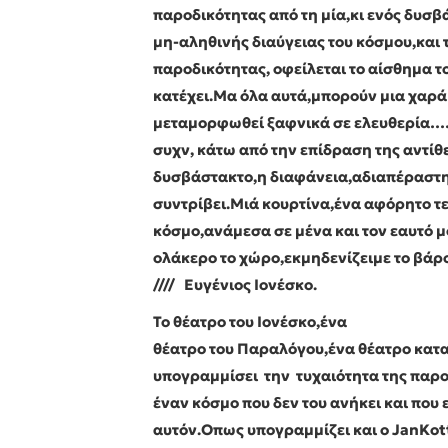
παροδικότητας από τη μία,κι ενός δυσβ
μη-αληθινής διαύγειας του κόσμου,και
παροδικότητας, οφείλεται το αίσθημα το
κατέχει.Μα όλα αυτά,μπορούν μια χαρά
μεταμορφωθεί ξαφνικά σε ελευθερία…
συχν, κάτω από την επίδραση της αντίθ
δυσβάστακτο,η διαφάνεια,αδιαπέραστη
συντρίβει.Μιά κουρτίνα,ένα αφόρητο τε
κόσμο,ανάμεσα σε μένα και τον εαυτό 
ολάκερο το χώρο,εκμηδενίζειμε το βάρ
//// Ευγένιος Ιονέσκο.
Το θέατρο του Ιονέσκο,ένα
θέατρο του Παραλόγου,ένα θέατρο κατα
υπογραμμίσει την τυχαιότητα της παρο
έναν κόσμο που δεν του ανήκει και που 
αυτόν.Οπως υπογραμμίζει και ο
Jan
Kot