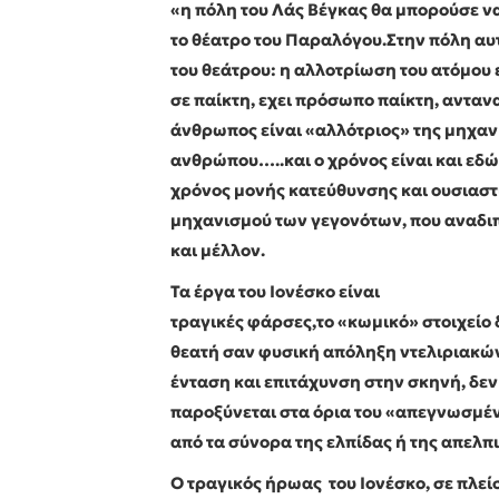
«η πόλη του Λάς Βέγκας θα μπορούσε να 
το θέατρο του Παραλόγου.Στην πόλη αυτ
του θεάτρου: η αλλοτρίωση του ατόμου
σε παίκτη, εχει πρόσωπο παίκτη, αντα
άνθρωπος είναι «αλλότριος» της μηχανή
ανθρώπου…..και ο χρόνος είναι και εδ
χρόνος μονής κατεύθυνσης και ουσιαστι
μηχανισμού των γεγονότων, που αναδιπ
και μέλλον.
Τα έργα του Ιονέσκο είναι
τραγικές φάρσες,το «κωμικό» στοιχείο 
θεατή σαν φυσική απόληξη ντελιριακών
ένταση και επιτάχυνση στην σκηνή, δε
παροξύνεται στα όρια του «απεγνωσμέν
από τα σύνορα της ελπίδας ή της απελπι
Ο τραγικός ήρωας του Ιονέσκο, σε πλε