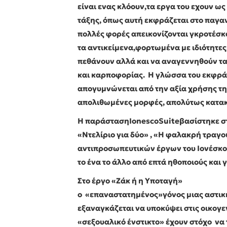
είναι ενας κλόουν,τα εργα του εχουν ως
τάξης, όπως αυτή εκφράζεται στο παγ
πολλές φορές απεικονίζονται γκροτέσκα
τα αντικείμενα,φορτωμένα με ιδιότητες
πεθάνουν αλλά και να αναγεννηθούν τ
και καρποφορίας. Η γλώσσα του εκφράζ
απογυμνώνεται από την αξία χρήσης της
απολιθωμένες μορφές, απολύτως κατακ
Η παράσταση
Ionesco
Suite
βασίστηκε σ
«Ντελίριο για δύο» , «Η φαλακρή τραγ
αντιπροσωπευτικών έργων του Ιονέσκο,
το ένα το άλλο από επτά ηθοποιούς και
Στο έργο «Ζάκ ή η Υποταγή»
ο «επαναστατημένος»γόνος μιας αστικ
εξαναγκάζεται να υποκύψει στις οικογε
«σεξουαλικό ένστικτο» έχουν στόχο να 