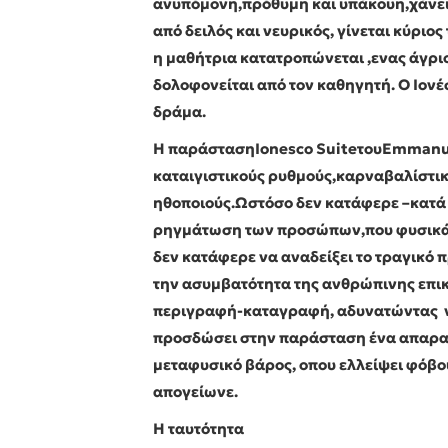
ανυπόμονη,πρόθυμη και υπάκουη,χάνει σ
από δειλός και νευρικός, γίνεται κύριο
η μαθήτρια κατατροπώνεται ,ενας άγριο
δολοφονείται από τον καθηγητή. Ο Ιον
δράμα.
Η παράσταση
Ionesco
Suite
του
Emmanu
καταιγιστικούς ρυθμούς,καρναβαλίστι
ηθοποιούς.Ωστόσο δεν κατάφερε –κατά
ρηγμάτωση των προσώπων,που φυσικά δ
δεν κατάφερε να αναδείξει το τραγικό
την ασυμβατότητα της ανθρώπινης επικ
περιγραφή-καταγραφή, αδυνατώντας 
προσδώσει στην παράσταση ένα απαρα
μεταφυσικό βάρος, οπου ελλείψει φόβου
απογείωνε.
Η ταυτότητα