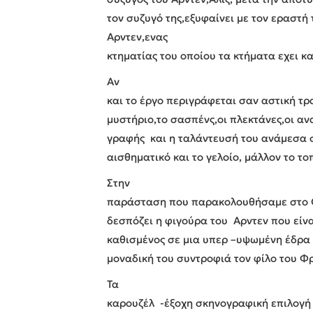
τον συζυγό της,εξυφαίνει με τον εραστ
Αρντεν,ενας
κτηματίας του οποίου τα κτήματα εχει 
Αν
και το έργο περιγράφεται σαν αστική τρ
μυστήριο,το σασπένς,οι πλεκτάνες,οι αν
γραφής και η ταλάντευσή του ανάμεσα 
αισθηματικό και το γελοίο, μάλλον το τ
Στην
παράσταση που παρακολουθήσαμε στο Θέ
δεσπόζει η φιγούρα του Αρντεν που είν
καθισμένος σε μια υπερ –υψωμένη έδρα 
μοναδική του συντροφιά τον φίλο του Φρ
Τα
καρουζέλ -έξοχη σκηνογραφική επιλογή