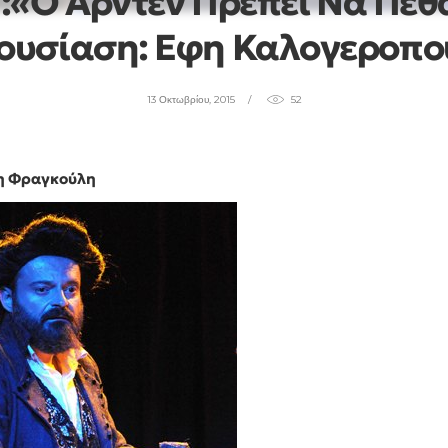
«Ο Αρντεν Πρέπει Να Πεθά
ουσίαση: Εφη Καλογεροπο
13 Οκτωβρίου, 2015
52
ρη Φραγκούλη