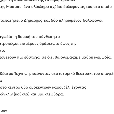
ή της Μόσμπυ ένα ολόκληρο σχέδιο δολοφονίας του,στο οποίο
καταπατήσει ο Δήμαρχος και δύο πληρωμένοι δολοφόνοι.
αγωδία, η δομική του σύνθεση,το
ατροπές,οι επιμέρους δράσεις,το ύφος της
στο
οποθετούν πιο εύστοχα σε ό,τι θα ονομάζαμε μαύρη κωμωδία.
ατρο Τέχνης, μπαίνοντας στο ιστορικό θεατράκι του υπογεί
αι
στο κέντρο δύο ομόκεντρων καρουζέλ,,έχοντας
άνκλιν (κούκλα) και μια κλεψύδρα.
 των