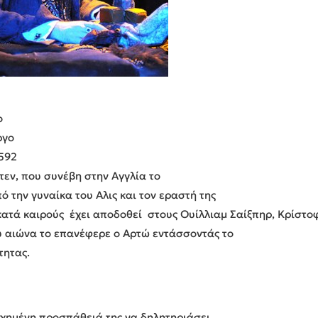
ο
ργο
1592
τεν, που συνέβη στην Αγγλία το
 την γυναίκα του Αλις και τον εραστή της
κατά καιρούς έχει αποδοθεί στους Ουίλλιαμ Σαίξπηρ, Κρίστ
υ αιώνα το επανέφερε ο Αρτώ εντάσσοντάς το
τητας.
η
τυχημένη προσπάθειά της να δηλητηριάσει