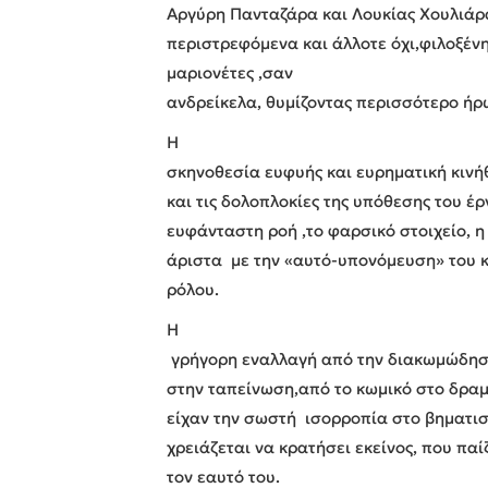
Αργύρη Πανταζάρα και Λουκίας Χουλιάρα
περιστρεφόμενα και άλλοτε όχι,φιλοξέν
μαριονέτες ,σαν
ανδρείκελα, θυμίζοντας περισσότερο ή
Η
σκηνοθεσία ευφυής και ευρηματική κιν
και τις δολοπλοκίες της υπόθεσης του έ
ευφάνταστη ροή ,το φαρσικό στοιχείο, η
άριστα με την «αυτό-υπονόμευση» του 
ρόλου.
Η
γρήγορη εναλλαγή από την διακωμώδη
στην ταπείνωση,από το κωμικό στο δραμ
είχαν την σωστή ισορροπία στο βηματι
χρειάζεται να κρατήσει εκείνος, που παί
τον εαυτό του.