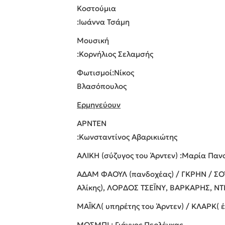
Κοστούμια
:Ιωάννα Τσάμη
Μουσική
:Κορνήλιος Σελαμσής
Φωτισμοί:Νίκος
Βλασόπουλος
Ερμηνεύουν
ΑΡΝΤΕΝ
:Κωνσταντίνος Αβαρικιώτης
ΑΛΙΚΗ (σύζυγος του Άρντεν) :Μαρία Παν
ΑΔΑΜ ΦΑΟΥΛ (πανδοχέας) / ΓΚΡΗΝ / ΣΟΥ
Αλίκης), ΛΟΡΔΟΣ ΤΣΕΪΝΥ, ΒΑΡΚΑΡΗΣ, ΝΤ
ΜΑΪΚΛ( υπηρέτης του Άρντεν) / ΚΛΑΡΚ( 
ΜΟΣΜΠΙ : Γιάννος Περλέγκας