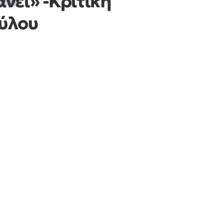
νει» -Κριτική
ύλου