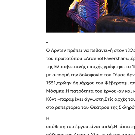
«
Ο Αρντεν πρέπει να πεθάνει»ή στον τίτλ
του πρωτοτύπου «ArdenofFaversham»,έ
της Ελισαβετιανής εποχής,γράφτηκε το 
με αφορμή την δολοφονία του Τόμας Αρν
1551,πρώην Δημάρχου του Φέβερσαμ, από
Μόσμπυ.Η πατρότητα του έργου-αν και 
Κύντ –παραμένει άγνωστη.Στίς αρχές το
στο ρεπερτόριο του Θεάτρου της Σκληρό
Η
υπόθεση του έργου είναι απλή.Η άπιστ
σύζυγος του Αρντεν,Αλις, μετά την απο