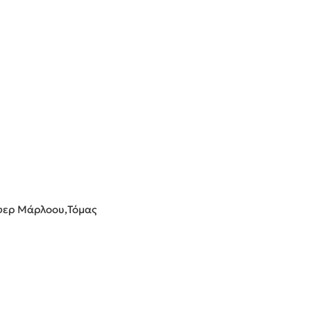
οφερ Μάρλοου,Τόμας