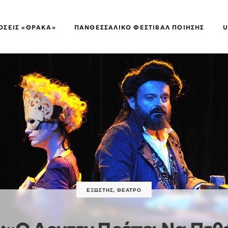
ΌΣΕΙΣ «ΘΡΑΚΑ»
ΠΑΝΘΕΣΣΑΛΙΚΌ ΦΕΣΤΙΒΆΛ ΠΟΊΗΣΗΣ
U
ΕΞΏΣΤΗΣ
,
ΘΈΑΤΡΟ