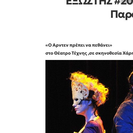
ΕΞΩΣΤΗΣ #20:
Παρ
«Ο Αρντεν πρέπει να πεθάνει»
στο Θέατρο Τέχνης
,σε σκηνοθεσία Χά