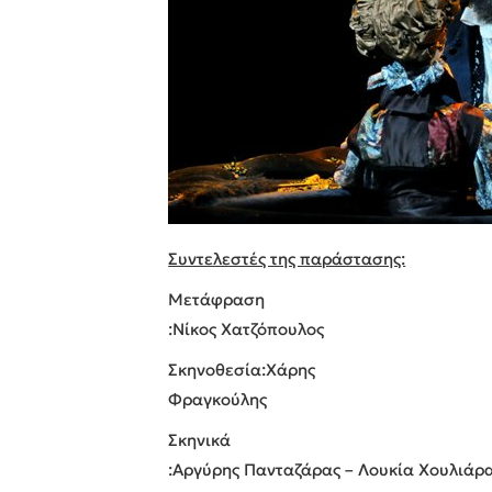
Συντελεστές της παράστασης:
Μετάφραση
:Νίκος Χατζόπουλος
Σκηνοθεσία:Χάρης
Φραγκούλης
Σκηνικά
:Αργύρης Πανταζάρας – Λουκία Χουλιάρ