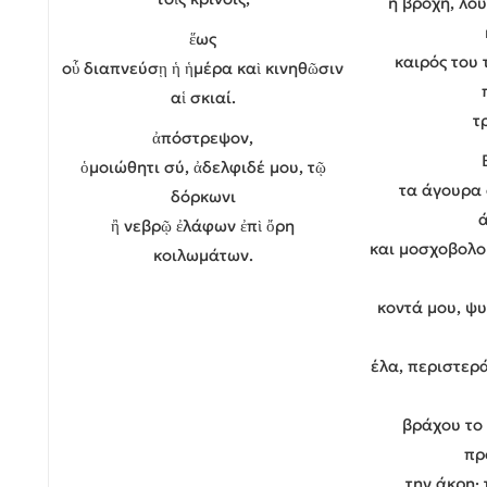
η βροχή, λο
ἕως
καιρός του 
οὗ διαπνεύσῃ ἡ ἡμέρα καὶ κινηθῶσιν
αἱ σκιαί.
τ
ἀπόστρεψον,
ὁμοιώθητι σύ, ἀδελφιδέ μου, τῷ
τα άγουρα 
δόρκωνι
ἢ νεβρῷ ἐλάφων ἐπὶ ὄρη
και μοσχοβολο
κοιλωμάτων.
κοντά μου, ψυ
έλα, περιστερά
βράχου το 
πρ
την άκρη·