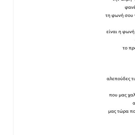
φαν
τη φωνή σου 
είναι η φωνή 
το π
αλεπούδες τι
που μας χαλ
μας τώρα πο