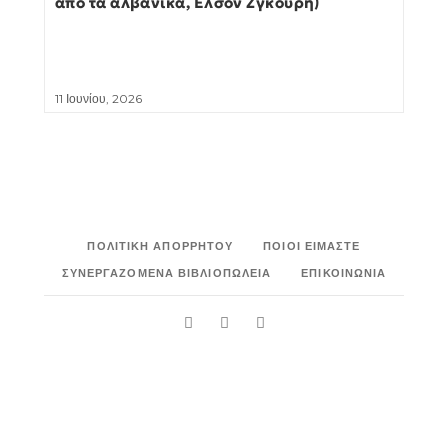
από τα αλβανικά, Ελσόν Ζγκούρη)
11 Ιουνίου, 2026
ΠΟΛΙΤΙΚΉ ΑΠΟΡΡΉΤΟΥ
ΠΟΙΟΙ ΕΊΜΑΣΤΕ
ΣΥΝΕΡΓΑΖΌΜΕΝΑ ΒΙΒΛΙΟΠΩΛΕΊΑ
ΕΠΙΚΟΙΝΩΝΊΑ