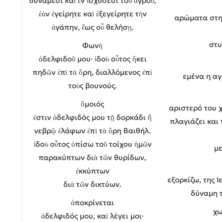
δυνάμεσι καὶ ἐν ἰσχύσεσι τοῦ ἀγροῦ,
ἐὰν ἐγείρητε καὶ ἐξεγείρητε τὴν
αρώματα στηρ
ἀγάπην, ἕως οὗ θελήσῃ.
στυ
Φωνὴ
ἀδελφιδοῦ μου· ἰδοὺ οὗτος ἥκει
πηδῶν ἐπὶ τὰ ὄρη, διαλλόμενος ἐπὶ
εμένα η α
τοὺς βουνούς.
ὅμοιός
αριστερό του χ
ἐστιν ἀδελφιδός μου τῇ δορκάδι ἢ
πλαγιάζει και 
νεβρῷ ἐλάφων ἐπὶ τὰ ὄρη Βαιθήλ.
ἰδοὺ οὗτος ὀπίσω τοῦ τοίχου ἡμῶν
με
παρακύπτων διὰ τῶν θυρίδων,
ἐκκύπτων
εξορκίζω, της Ι
διὰ τῶν δικτύων.
δύναμη 
ἀποκρίνεται
χω
ἀδελφιδός μου, καὶ λέγει μοι·