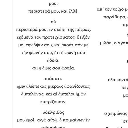
μου,
απ’ τον τοίχο μ
περιστερά μου, καὶ ἐλθέ,
παράθυρα, 
σὺ
πρ
περιστερά μου, ἐν σκέπῃ τῆς πέτρας,
ἐχόμενα τοῦ προτειχίσματος· δεῖξόν
μιλάει ο αγα
μοι τὴν ὄψιν σου, καὶ ἀκούτισόν με
τὴν φωνήν σου, ὅτι ἡ φωνή σου
ἡδεῖα,
καὶ ἡ ὄψις σου ὡραία.
πιάσατε
έλα κοντά
ἡμῖν ἀλώπεκας μικροὺς ἀφανίζοντας
πε
ἀμπελῶνας, καὶ αἱ ἄμπελοι ἡμῶν
μο
κυπρίζουσιν.
ἀδελφιδός
ο χειμώνας
μου ἐμοί, κἀγὼ αὐτῷ, ὁ ποιμαίνων ἐν
στ
τοῖς κρίνοις,