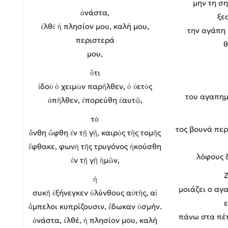
μην τη ση
ἀνάστα,
ξε
ἐλθὲ ἡ πλησίον μου, καλή μου,
την αγάπη 
περιστερά
θ
μου,
ὅτι
ἰδοὺ ὁ χειμὼν παρῆλθεν, ὁ ὑετὸς
του αγαπημ
ἀπῆλθεν, ἐπορεύθη ἑαυτῷ,
τὰ
τος βουνά περ
ἄνθη ὤφθη ἐν τῇ γῇ, καιρὸς τῆς τομῆς
ἔφθακε, φωνὴ τῆς τρυγόνος ἠκούσθη
λόφους 
ἐν τῇ γῇ ἡμῶν,
ἡ
μοιάζει ο αγ
συκῆ ἐξήνεγκεν ὀλύνθους αὐτῆς, αἱ
ἄμπελοι κυπρίζουσιν, ἔδωκαν ὀσμήν.
πάνω στα πέτ
ἀνάστα, ἐλθέ, ἡ πλησίον μου, καλή