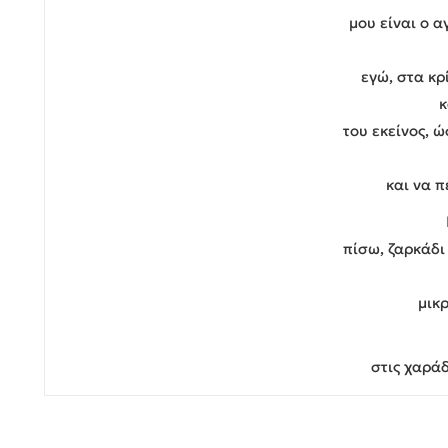
μου είναι ο α
εγώ, στα κρ
κ
του εκείνος, 
και να π
πίσω, ζαρκάδι
μικ
στις χαρά