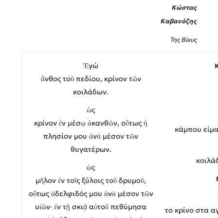
Κώστας
Καβανόζης
Της Βίκυς
Ἐγώ
ἄνθος τοῦ πεδίου, κρίνον τῶν
κοιλάδων.
ὡς
κρίνον ἐν μέσῳ ἀκανθῶν, οὕτως ἡ
κάμπου είμα
πλησίον μου ἀνὰ μέσον τῶν
θυγατέρων.
κοιλάδ
ὡς
μῆλον ἐν τοῖς ξύλοις τοῦ δρυμοῦ,
οὕτως ἀδελφιδός μου ἀνὰ μέσον τῶν
υἱῶν· ἐν τῇ σκιᾷ αὐτοῦ πεθύμησα
το κρίνο στα α