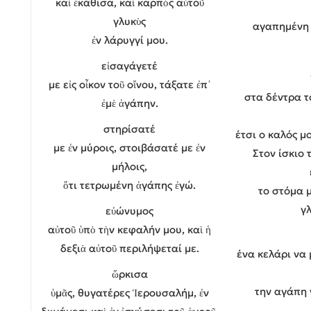
καὶ ἐκάθισα, καὶ καρπὸς αὐτοῦ
γλυκὺς
αγαπημένη 
ἐν λάρυγγί μου.
εἰσαγάγετέ
με εἰς οἶκον τοῦ οἴνου, τάξατε ἐπ᾿
στα δέντρα τ
ἐμὲ ἀγάπην.
στηρίσατέ
έτσι ο καλός μ
με ἐν μύροις, στοιβάσατέ με ἐν
Στον ίσκιο 
μήλοις,
ὅτι τετρωμένη ἀγάπης ἐγώ.
το στόμα 
γλ
εὐώνυμος
αὐτοῦ ὑπὸ τὴν κεφαλήν μου, καὶ ἡ
δεξιὰ αὐτοῦ περιλήψεταί με.
ένα κελάρι να 
ὥρκισα
την αγάπη 
ὑμᾶς, θυγατέρες Ἱερουσαλήμ, ἐν