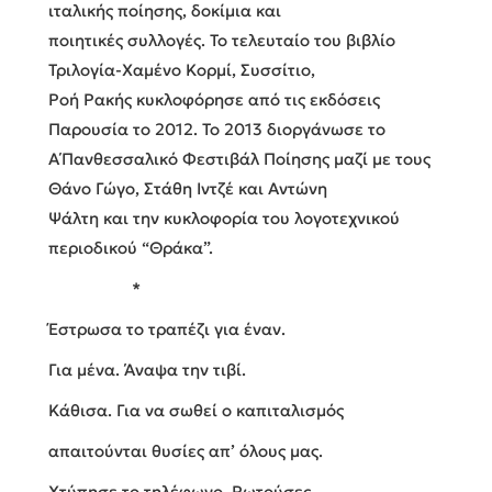
ιταλικής ποίησης, δοκίμια και
ποιητικές συλλογές. Το τελευταίο του βιβλίο
Τριλογία-Χαμένο Κορμί, Συσσίτιο,
Ροή Ρακής κυκλοφόρησε από τις εκδόσεις
Παρουσία το 2012. Το 2013 διοργάνωσε το
Α΄Πανθεσσαλικό Φεστιβάλ Ποίησης μαζί με τους
Θάνο Γώγο, Στάθη Ιντζέ και Αντώνη
Ψάλτη και την κυκλοφορία του λογοτεχνικού
περιοδικού “Θράκα”.
*
Έστρωσα το τραπέζι για έναν.
Για μένα. Άναψα την τιβί.
Κάθισα. Για να σωθεί ο καπιταλισμός
απαιτούνται θυσίες απ’ όλους μας.
Χτύπησε το τηλέφωνο. Ρωτούσες