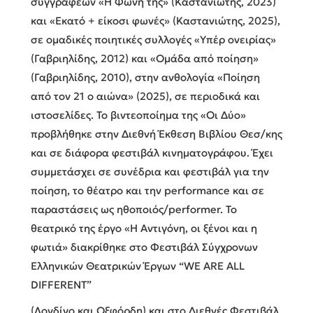
συγγραφέων «Η Φωνή της» (Καστανιώτης, 2023)
και «Εκατό + είκοσι φωνές» (Καστανιώτης, 2025),
σε ομαδικές ποιητικές συλλογές «Υπέρ ονειρίας»
(Γαβριηλίδης, 2012) και «Ομάδα από ποίηση»
(Γαβριηλίδης, 2010), στην ανθολογία «Ποίηση
από τον 21 ο αιώνα» (2025), σε περιοδικά και
ιστοσελίδες. Το βιντεοποίημα της «Οι Δύο»
προβλήθηκε στην Διεθνή Έκθεση Βιβλίου Θεσ/κης
και σε διάφορα φεστιβάλ κινηματογράφου. Έχει
συμμετάσχει σε συνέδρια και φεστιβάλ για την
ποίηση, το θέατρο και την performance και σε
παραστάσεις ως ηθοποιός/performer. Το
θεατρικό της έργο «Η Αντιγόνη, οι ξένοι και η
φωτιά» διακρίθηκε στο Φεστιβάλ Σύγχρονων
Ελληνικών Θεατρικών Έργων “WE ARE ALL
DIFFERENT”
(Λονδίνο και Οξφόρδη) και στο Διεθνές Φεστιβάλ