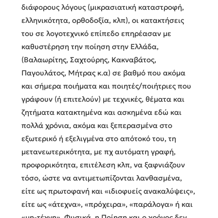
διάφορους λόγους (μικρασιατική καταστροφή,
ελληνικότητα, ορθοδοξία, κλπ), οι κατακτήσεις
του σε λογοτεχνικό επίπεδο επηρέασαν με
καθυστέρηση την ποίηση στην Ελλάδα,
(Βαλαωρίτης, Σαχτούρης, Κακναβάτος,
Παγουλάτος, Μήτρας κ.α) σε βαθμό που ακόμα
και σήμερα ποιήματα και ποιητές/ποιήτριες που
γράφουν (ή επιτελούν) με τεχνικές, θέματα και
ζητήματα κατακτημένα και ασκημένα εδώ και
πολλά χρόνια, ακόμα και ξεπερασμένα στο
εξωτερικό ή εξελιγμένα στο απότοκό του, τη
μετανεωτερικότητα, με πχ αυτόματη γραφή,
προφορικότητα, επιτέλεση κλπ, να ξαφνιάζουν
τόσο, ώστε να αντιμετωπίζονται λανθασμένα,
είτε ως πρωτοφανή και «ιδιοφυείς ανακαλύψεις»,
είτε ως «άτεχνα», «πρόχειρα», «παράλογα» ή και
«μη-τέχνη». Φυσικά, η Ποίηση και ο χρόνος δεν