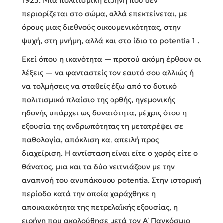
1923. Μια πολιτισμική ειρήνη που δεν
περιορίζεται στο σώμα, αλλά επεκτείνεται, με
όρους μιας διεθνούς οικουμενικότητας, στην
ψυχή, στη μνήμη, αλλά και στο ίδιο το potentia 1 .
Εκεί όπου η ικανότητα — προτού ακόμη έρθουν οι
λέξεις — να φανταστείς τον εαυτό σου αλλιώς ή
να τολμήσεις να σταθείς έξω από το δυτικό
πολιτισμικό πλαίσιο της ορθής, ηγεμονικής
ηδονής υπάρχει ως δυνατότητα, μέχρις ότου η
εξουσία της ανδρωπότητας τη μετατρέψει σε
παθολογία, απόκλιση και απειλή προς
διαχείριση. Η αντίσταση είναι είτε ο χορός είτε ο
θάνατος, μια και τα δύο γειτνιάζουν με την
αναπνοή του ανυπάκουου potentia. Στην ιστορική
περίοδο κατά την οποία χαράχθηκε η
αποικιακότητα της πετρελαϊκής εξουσίας, η
ειρήνη που ακολούθησε μετά τον Α΄ Παγκόσμιο