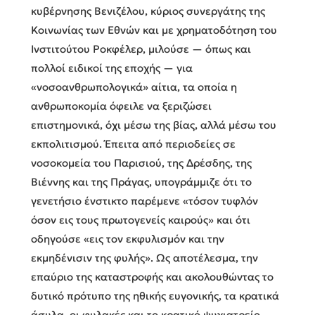
κυβέρνησης Βενιζέλου, κύριος συνεργάτης της
Κοινωνίας των Εθνών και με χρηματοδότηση του
Ινστιτούτου Ροκφέλερ, μιλούσε — όπως και
πολλοί ειδικοί της εποχής — για
«νοσοανθρωπολογικά» αίτια, τα οποία η
ανθρωποκομία όφειλε να ξεριζώσει
επιστημονικά, όχι μέσω της βίας, αλλά μέσω του
εκπολιτισμού. Έπειτα από περιοδείες σε
νοσοκομεία του Παρισιού, της Δρέσδης, της
Βιέννης και της Πράγας, υπογράμμιζε ότι το
γενετήσιο ένστικτο παρέμενε «τόσον τυφλόν
όσον εις τους πρωτογενείς καιρούς» και ότι
οδηγούσε «εις τον εκφυλισμόν και την
εκμηδένισιν της φυλής». Ως αποτέλεσμα, την
επαύριο της καταστροφής και ακολουθώντας το
δυτικό πρότυπο της ηθικής ευγονικής, τα κρατικά
άσυλα, οι φυλακές και το κρατικό ψυχιατρείο