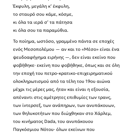
Έκφυλη, μεγάλη κ’ έκφυλη,
το σταυρό σου κάμε, κόσμε,
κι όλα τα ιερά σ’ τα πάτησα
κι όλα σου τα παραμύθια.
Το ποίημα, ωστόσο, γραμμένο πάντα σε εποχές
ενός Μεσοπολέμου — αν και το «Μέσο» είναι ένα
ψευδοαφήγημα ειρήνης —, δεν είναι εκείνο που
φοβήθηκε· εκείνη που φοβήθηκε, όπως και σε όλη
την εποχή του πετρο-κρατικο-επιχειρηματικού
ολοκληρωτισμού από τα τέλη του 19ου αιώνα
μέχρι τις μέρες μας, ήταν και είναι η εξουσία,
απέναντι στις αμέτρητες επιθυμίες των τρανς,
των ίντερσεξ, των ανάπηρων, των ανυπάκουων,
των θηλυκοτήτων που διώχθηκαν στο Χάρλεμ,
του κινήματος Dada, του ανυπάκουου
Παγκόσμιου Νότου· όλων εκείνων που