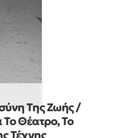
σύνη Της Ζωής /
 Το Θέατρο, Το
ης Τέχνης