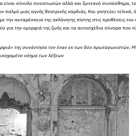
ρία είναι σύνολο συνιστωσών αλλά και ζωντανό συναίσθημα, τ
ν παλμό μιας αγνής θεατρικής καρδιάς. Και γοητεύει τελικά, ό
ε την αυταρέσκεια της ακλόνητης πίστης στις προθέσεις του κ
ρία για την ομορφιά της ζωής και τα αυτοσχέδια σύνορα πο
φιά» της συνάντησα τον έναν εκ των δύο πρωταγωνιστών, Μελ
δικοχαμένο νόημα των λέξεων