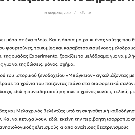
19 Νοεμβρίου, 2019
48
ίνει μέσα σε ένα πλοίο. Και η όποια μοίρα κι ένας ναύτης που 
 νου φουρτούνες, τρικυμίες και καραβοτσακισμένους μελοδραμ
 της ομάδας Experimento, ξορκίζει το μελόδραμα για να μιλή
 για να της δώσεις, μόνος, σχήμα.
ού του ιστορικού ξενοδοχείου «Μπάγκειον» αγκαλιάζοντας μ
έρασε τα χρόνια του παίζοντας πιάνο στα διαφορετικά σαλόνι
αις», εδώ η συνειδητοποίηση πως ο χρόνος κυλάει, τελικά, με
.
ίβας και Μελαχρινός Βελέντζας υπό τη σκηνοθετική καθοδήγησ
 Και να πετυχαίνουν, εδώ, εκείνη την περιβόητη ισορροπία α
ινησιολογικούς ελιτισμούς κι από αναίτιους θεατρινισμούς.