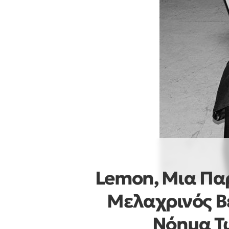
Lemon, Μια Παρ
Μελαχρινός Βε
Νόημα Τω