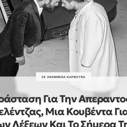
ΣΕ ΑΝΑΜΜΈΝΑ ΚΆΡΒΟΥΝΑ
άσταση Για Την Απεραντο
λέντζας, Μια Κουβέντα Για
ν Λέξεων Και Το Σήμερα Τ