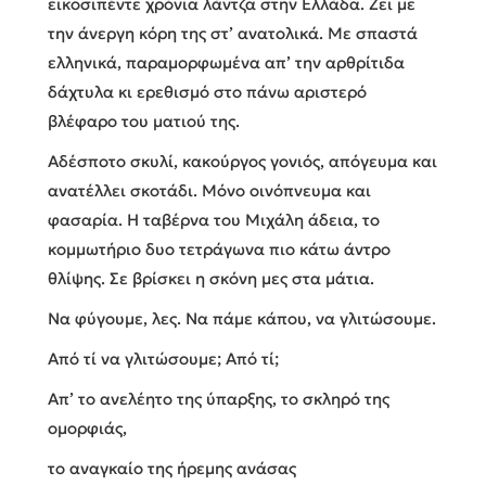
εικοσιπέντε χρόνια λάντζα στην Ελλάδα. Ζει με
την άνεργη κόρη της στ’ ανατολικά. Με σπαστά
ελληνικά, παραμορφωμένα απ’ την αρθρίτιδα
δάχτυλα κι ερεθισμό στο πάνω αριστερό
βλέφαρο του ματιού της.
Αδέσποτο σκυλί, κακούργος γονιός, απόγευμα και
ανατέλλει σκοτάδι. Μόνο οινόπνευμα και
φασαρία. Η ταβέρνα του Μιχάλη άδεια, το
κομμωτήριο δυο τετράγωνα πιο κάτω άντρο
θλίψης. Σε βρίσκει η σκόνη μες στα μάτια.
Να φύγουμε, λες. Να πάμε κάπου, να γλιτώσουμε.
Από τί να γλιτώσουμε; Από τί;
Απ’ το ανελέητο της ύπαρξης, το σκληρό της
ομορφιάς,
το αναγκαίο της ήρεμης ανάσας