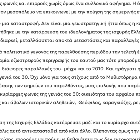
ς φωνές και επιρροές χωρίς όμως ένα συλλογικό αφήγημα. Η δ
τον μεσοπόλεμο να επικοινωνεί με την ποίηση της σημερινής ε
ό μια καταστροφή. Δεν είναι μια γεωστρατηγική ήττα όπως η κα
νήθηκε με την κατάρρευση του ιδεολογήματος της ισχυρής Ελλ
 διαρκεί, μεταλλάσσεται αποκτά μεταστάσεις και παραλλαγές 
ό πολιτιστικό γεγονός της παρελθούσης περιόδου την τελετή
ονομία εξωστρεφούς περιγραφής του εαυτού μας τότε μπορούμ
 διάφορες παραλλαγές του- μέχρι και το 2010. Και πράγματι 
γενιά του 30. Όχι μόνο για τους στίχους από το Μυθιστόρημ
θέασης των σημείων του παρελθόντος, μιας επιλογής που παρ
κυρίαρχες φωνές της γενιάς του 30: οικειότητα του αρχαίου 
και άβολων ιστορικών αληθειών, Θεόφιλος, καραγκιόζης, ρεμπ
ση της Ισχυρής Ελλάδας κατέρρευσε μαζί και το κυρίαρχο αυτό
λις αυτό αντικατασταθεί από κάτι άλλο. Βλέποντας όμως την 
ρίσης μπορούμε να πούμε με βεβαιότητα πως δεν ενεργοποιείτ