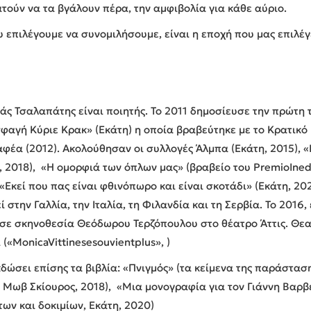
ούν να τα βγάλουν πέρα, την αμφιβολία για κάθε αύριο.
υ επιλέγουμε να συνομιλήσουμε, είναι η εποχή που μας επιλέγ
ς Τσαλαπάτης είναι ποιητής. Το 2011 δημοσίευσε την πρώτη 
σφαγή Κύριε Κρακ» (Εκάτη) η οποία βραβεύτηκε µε το Κρατικ
φέα (2012). Ακολούθησαν οι συλλογές Άλµπα (Εκάτη, 2015), 
, 2018), «Η ομορφιά των όπλων μας» (βραβείο του PremioIned
 «Εκεί που πας είναι φθινόπωρο και είναι σκοτάδι» (Εκάτη, 20
ί στην Γαλλία, την Ιταλία, τη Φιλανδία και τη Σερβία. Το 201
σε σκηνοθεσία Θεόδωρου Τερζόπουλου στο θέατρο Άττις. Θεα
 («MonicaVittinesesouvientplus», )
κδώσει επίσης τα βιβλία: «Πνιγμός» (τα κείμενα της παράστασ
, Μωβ Σκίουρος, 2018), «Μια μονογραφία για τον Γιάννη Βαρβ
ν και δοκιμίων, Εκάτη, 2020)