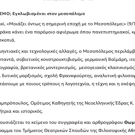
Ο; Εγκλωβισμένοι στον μεσοπόλεμο
xi, «Μοιάζει όντως η σημερινή εποχή με το Μεσοπόλεμο;» (9/
άκα κάνει ένα παρόμοιο αφιέρωμα όπου πανεπιστημιακοί, κριτ
σκοπιά.
 μηντιακές και τεχνολογικές αλλαγές, ο Μεσοπόλεμος περιλάμ
 νταντά, σοβιετικός κονστρουκτιβισμός, γερμανική Βαϊμάρη, ι
ογραφία, βρετανικός μοντερνισμός, μεσογειακός κλασικισμός)
, δυτικός μαρξισμός, σχολή Φρανκφούρτης, αναλυτική φιλοσοφ
ετάσουμε με ποιους τρόπους η λογοτεχνία, η τέχνη και η σκέψ
αμπρόπουλος, Ομότιμος Καθηγητής της Νεοελληνικής Έδρας Κ.
τρια και ιστορικός.
ρουσιάζεται το κείμενο του συγγραφέα και αρθρογράφου
Θωμ
ραμμα του Τμήματος Θεατρικών Σπουδών της Φιλοσοφικής Αθ