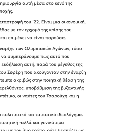
ημιουργία αυτή μέσα στο κενό της
ποχής.
ταστροφή του ’22. Είναι μια οικονομική,
άδας με τον ερχομό της κρίσης του
και επιμένει να είναι παρούσα.
 έναρξης των Ολυμπιακών Αγώνων, τόσο
ε να συμπεράνουμε πως αυτό που
η εκδήλωση αυτή, παρά του μέγεθος της
α του Σεφέρη που ακούγονταν στην έναρξη
έπεμπε ακριβώς στην ποιητική θέαση της
παρελθόντος, υποβάθμιση της βυζαντινής
έτικο, οι ναύτες του Τσαρούχη και η
 πολιτιστικό και ταυτοτικό ιδεολόγημα.
ποιητική -αλλά και γενικότερα
αι με τον ίδιο τρόπο, ούτε δεσπόζει ως