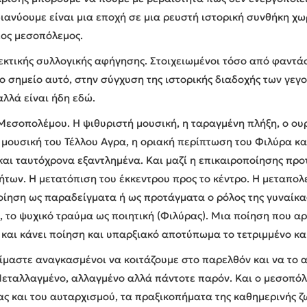
διανύουμε είναι μια εποχή σε μια ρευστή ιστορική συνθήκη χω
νέος μεσοπόλεμος.
νεκτικής συλλογικής αφήγησης. Στοιχειωμένοι τόσο από φαντά
το σημείο αυτό, στην σύγχυση της ιστορικής διαδοχής των γε
αλλά είναι ήδη εδώ.
 Μεσοπολέμου. Η ψιθυριστή μουσική, η ταραγμένη πλήξη, ο ο
μουσική του Τέλλου Αγρα, η οριακή περίπτωση του Φιλύρα κ
και ταυτόχρονα εξαντλημένα. Και μαζί η επικαιροποίησης π
των. Η μετατόπιση του έκκεντρου προς το κέντρο. Η μεταπολε
οίηση ως παραδείγματα ή ως προτάγματα ο ρόλος της γυναίκας
το ψυχικό τραύμα ως ποιητική (Φιλύρας). Μια ποίηση που αρχί
και κάνει ποίηση και υπαρξιακό αποτύπωμα το τετριμμένο κα
είμαστε αναγκασμένοι να κοιτάζουμε στο παρελθόν και να το
εταλλαγμένο, αλλαγμένο αλλά πάντοτε παρόν. Και ο μεσοπόλε
ας και του αυταρχισμού, τα πραξικοπήματα της καθημερινής ζ