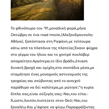
Το φθινόπωρο του ’91,μοναδική φορά,μήνα
Οκτώβρη σε ένα road movie,(Αλεξανδρουπολη-
Αθήνα), ξαπόστασα στη Ραψάνη με τσίπουρα
κάτω από τα πλατάνια της πλατείας.Έκανε ψύχρα
στο γέρμα του ήλιου και το χοντρό πουλόβερ
απαραίτητο.Αργότερα,το ίδιο βράδυ,έπιασε
δυνατή βροχή και ομίχλη,στα σκοτάδια μέσα,με
σταμάτησε ένας μοναχικός αστυνομικός της
τροχαίας και σκύβοντας από το ανοιχτό
παράθυρο να δεί καλύτερα,με ρώτησε:”η κυρία
δίπλα σας,είναι σύζυγός σας;-Ναι,του είπα.-
Ά,ώστε,λοιπόν,πιστεύετε στον Θεό;-Ναι,του
ξαναλέω.Και μ’άφησε να φύγω.Παραφράζοντας