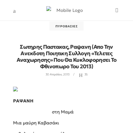
ΠΥΡΟΒΑΣΊΕΣ
Σωτηρης Παστακας, Ραψανη (απο Την
Ανεκδοτη Ποιητικη Συλλογη «τελετες
Αναχωρησης» Που Θα Κυκλοφορησει Το
Φθινοπωρο Του 2013)
30 Απριλίου, 2013
35
ΡΑΨΑΝΗ
στη Μαμά
Μια μαύρη Καβασάκι