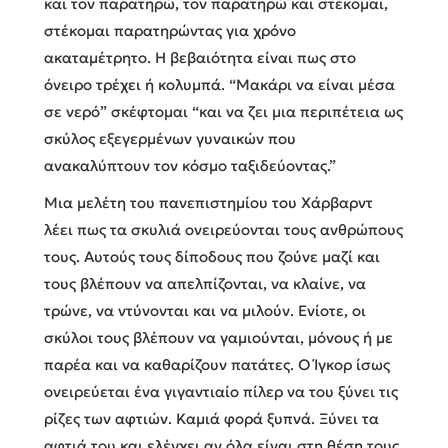
και τον παρατηρώ, τον παρατηρώ και στέκομαι,
στέκομαι παρατηρώντας για χρόνο
ακαταμέτρητο. Η βεβαιότητα είναι πως στο
όνειρο τρέχει ή κολυμπά. “Μακάρι να είναι μέσα
σε νερό” σκέφτομαι “και να ζει μια περιπέτεια ως
σκύλος εξεγερμένων γυναικών που
ανακαλύπτουν τον κόσμο ταξιδεύοντας.”
Μια μελέτη του πανεπιστημίου του Χάρβαρντ
λέει πως τα σκυλιά ονειρεύονται τους ανθρώπους
τους. Αυτούς τους δίποδους που ζούνε μαζί και
τους βλέπουν να απελπίζονται, να κλαίνε, να
τρώνε, να ντύνονται και να μιλούν. Ενίοτε, οι
σκύλοι τους βλέπουν να γαμιούνται, μόνους ή με
παρέα και να καθαρίζουν πατάτες. Ο Ίγκορ ίσως
ονειρεύεται ένα γιγαντιαίο πίλερ να του ξύνει τις
ρίζες των αφτιών. Καμιά φορά ξυπνά. Ξύνει τα
αφτιά του και ελέγχει αν όλα είναι στη θέση τους.