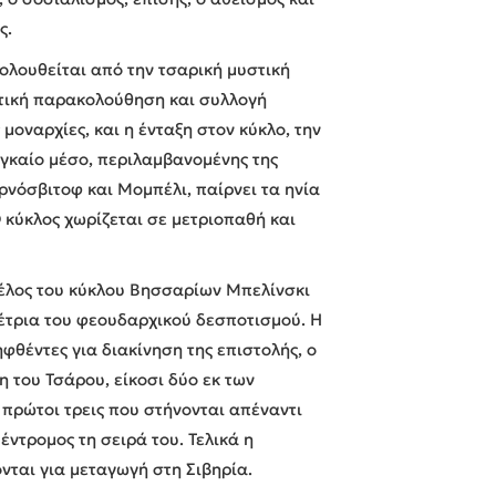
ς.
ολουθείται από την τσαρική μυστική
ματική παρακολούθηση και συλλογή
οναρχίες, και η ένταξη στον κύκλο, την
αγκαίο μέσο, περιλαμβανομένης της
ρνόσβιτοφ και Μομπέλι, παίρνει τα ηνία
 κύκλος χωρίζεται σε μετριοπαθή και
μέλος του κύκλου Βησσαρίων Μπελίνσκι
έτρια του φεουδαρχικού δεσποτισμού. Η
φθέντες για διακίνηση της επιστολής, ο
η του Τσάρου, είκοσι δύο εκ των
πρώτοι τρεις που στήνονται απέναντι
έντρομος τη σειρά του. Τελικά η
ονται για μεταγωγή στη Σιβηρία.