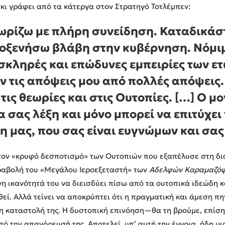
κι γράφει από τα κάτεργα στον Στρατηγό Τοτλέμπεν:
νωρίζω με πλήρη συνείδηση. Καταδικά
οξενήσω βλάβη στην κυβέρνηση. Νόμιμ
 σκληρές και επώδυνες εμπειρίες των ε
ν τις απόψεις μου από πολλές απόψεις.
τις θεωρίες και στις Ουτοπίες. […] Ο μ
 σας λέξη και μόνο μπορεί να επιτύχει
 μας, που σας είναι ευγνώμων και σα
στον «κρυφό δεσποτισμό» των Ουτοπιών που εξαπέλυσε στη δι
αβολή του «Μεγάλου Ιεροεξεταστή» των
Αδελφών Καραμαζό
η ικανότητά του να διεισδύει πίσω από τα ουτοπικά ιδεώδη κα
εί. Αλλά τείνει να αποκρύπτει ότι η πραγματική και άμεση πη
η καταστολή της. Η δυστοπική επινόηση—θα τη βρούμε, επίση
πό την απαγόρευσή της. Αποτελεί, υπ’ αυτή την έννοια, ήδη μι