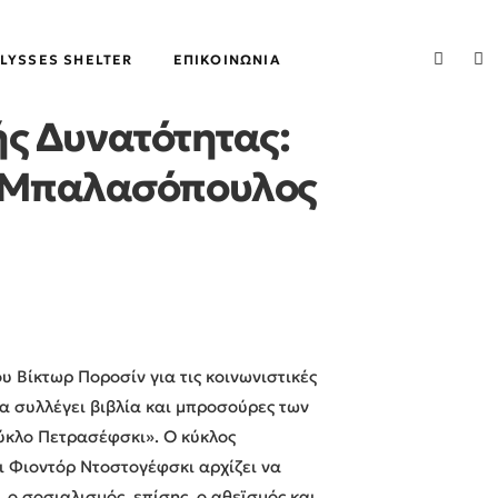
LYSSES SHELTER
ΕΠΙΚΟΙΝΩΝΊΑ
ς Δυνατότητας:
ς Μπαλασόπουλος
υ Βίκτωρ Ποροσίν για τις κοινωνιστικές
 να συλλέγει βιβλία και μπροσούρες των
κύκλο Πετρασέφσκι». Ο κύκλος
τι Φιοντόρ Ντοστογέφσκι αρχίζει να
ο σοσιαλισμός, επίσης, ο αθεϊσμός και