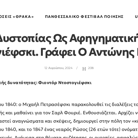
ΚΟΣΜΟΓΡΆΜΜΑΤΑ ΑΠΌ ΤΗΝ ΑΝΑΤΟΛΙΚΉ ΠΕΡΙΦΈΡΕΙΑ
,
ΠΡΟΣΆΝΑΜΜΑ
ΌΣΕΙΣ «ΘΡΑΚΑ»
ΠΑΝΘΕΣΣΑΛΙΚΌ ΦΕΣΤΙΒΆΛ ΠΟΊΗΣΗΣ
U
 Δυστοπίας Ως Αφηγηματική
γιέφσκι. Γράφει Ο Αντώνη
12 Αυγούστου, 2024
208
κής δυνατότητας: Φιοντόρ Ντοστογιέφσκι
ου 1840: ο Μιχαήλ Πετρασέφσκι παρακολουθεί τις διαλέξεις το
χής και μαθαίνει για τον Σαρλ Φουριέ. Ενθουσιάζεται. Αρχίζει
ραστεί αναγνώσματα και σκέψεις, δημιουργεί στην πόλη τον «
ου 1840, και το 1847 ένας νεαρός Ρώσος (26 ετών τότε) ονόμα
ευής. Ανάμεσα στα θέματα συζήτησης, οι ουτοπίες, ασφαλώς, 