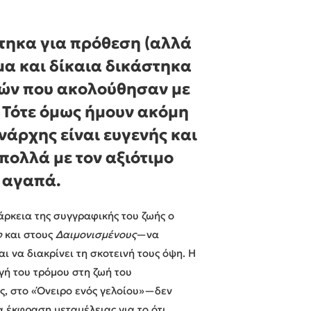
στηκα για πρόθεση (αλλά
α και δίκαια δικάστηκα
τών που ακολούθησαν με
 Τότε όμως ήμουν ακόμη
ονάρχης είναι ευγενής και
 πολλά με τον αξιότιμο
ς αγαπά.
άρκεια της συγγραφικής του ζωής ο
φ
και στους
Δαιμονισμένους
—να
ι να διακρίνει τη σκοτεινή τους όψη. Η
γή του τρόμου στη ζωή του
ς, στο «Όνειρο ενός γελοίου»—δεν
α έκφραση μεταμέλειας για το ότι