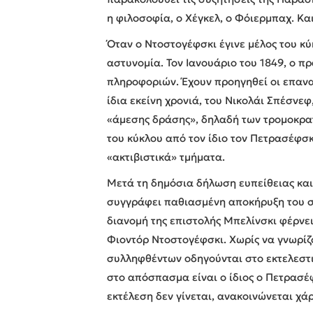
η φιλοσοφία, ο Χέγκελ, ο Φόιερμπαχ. Και
Όταν ο Ντοστογέφσκι έγινε μέλος του κ
αστυνομία. Τον Ιανουάριο του 1849, ο π
πληροφοριών. Έχουν προηγηθεί οι επανασ
ίδια εκείνη χρονιά, του Νικολάι Σπέσνε
«άμεσης δράσης», δηλαδή των τρομοκρατ
του κύκλου από τον ίδιο τον Πετρασέφσκ
«ακτιβιστικά» τμήματα.
Μετά τη δημόσια δήλωση ευπείθειας και
συγγράφει παθιασμένη αποκήρυξη του συ
διανομή της επιστολής Μπελίνσκι φέρνει
Φιοντόρ Ντοστογέφσκι. Χωρίς να γνωρίζο
συλληφθέντων οδηγούνται στο εκτελεστι
στο απόσπασμα είναι ο ίδιος ο Πετρασέφ
εκτέλεση δεν γίνεται, ανακοινώνεται χά