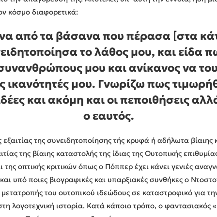
ον κόσμο διαφορετικά:
να από τα βάσανα που πέρασα [στα κά
ειδητοποίησα το λάθος μου, και είδα π
συνανθρώπους μου και ανίκανος να το
τις ικανότητές μου. Γνωρίζω πως τιμωρήθ
ιδέες και ακόμη και οι πεποιθήσεις αλλ
ο εαυτός.
ς εξαιτίας της συνειδητοποίησης τής κρυφά ή αδήλωτα βίαιης 
ιτίας της βίαιης καταστολής της ίδιας της Ουτοπικής επιθυμί
 της οπτικής κριτικών όπως ο Πόππερ έχει κάνει γενιές ανα
 και υπό ποιες βιογραφικές και υπαρξιακές συνθήκες ο Ντοστο
ς μετατροπής του ουτοπικού ιδεώδους σε καταστροφικό για τη
τη λογοτεχνική ιστορία. Κατά κάποιο τρόπο, ο φαντασιακός «