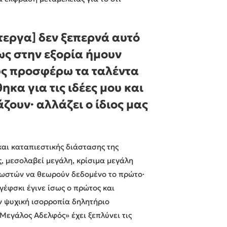
τεργα] δεν ξεπερνά αυτό
ως στην εξορία ήμουν
υς προσφέρω τα ταλέντα
ηκα για τις ιδέες μου και
άζουν· αλλάζει ο ίδιος μας
και καταπιεστικής διάστασης της
ας, μεσολαβεί μεγάλη, κρίσιμα μεγάλη
γνωστών να θεωρούν δεδομένο το πρώτο·
γέφσκι έγινε ίσως ο πρώτος και
ν ψυχική ισορροπία δηλητήριο
Μεγάλος Αδελφός» έχει ξεπλύνει τις