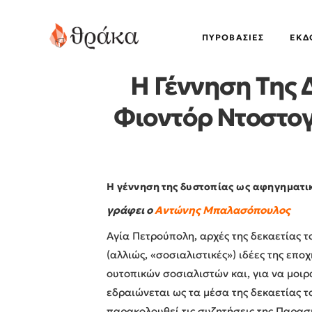
ΠΥΡΟΒΑΣΊΕΣ
EΚΔ
Η Γέννηση Της
Φιοντόρ Ντοστο
Η γέννηση της δυστοπίας ως αφηγηματι
γράφει ο
Αντώνης Μπαλασόπουλος
Αγία Πετρούπολη, αρχές της δεκαετίας τ
(αλλιώς, «σοσιαλιστικές») ιδέες της επο
ουτοπικών σοσιαλιστών και, για να μοι
εδραιώνεται ως τα μέσα της δεκαετίας τ
παρακολουθεί τις συζητήσεις της Παρασκ