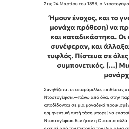
Στις 24 Μαρτίου του 1856, ο Ντοστογέφσ
Ήμουν ένοχος, και το γ
μονάχα πρόθεση) να πρ
και καταδικάστηκα. Οι
συνέφεραν, και άλλαξα
τυφλός. Πίστευα σε όλες 
συμπονετικός. […] Μια
μονάρχη
Συνηθίζεται οι απαράμιλλες επιθέσεις 
Ντοστογέφσκι—πάνω από όλα, στην παρ
αποδίδονται σε μια μοναδικά προικισμέν
ερμηνευτική αυτή τάση μπορεί να ευσταθ
Ντοστογέφσκι δεν ήταν η Ουτοπία αλλά 
εκκινεί από την Ουτοπία την ίδια αλλά α