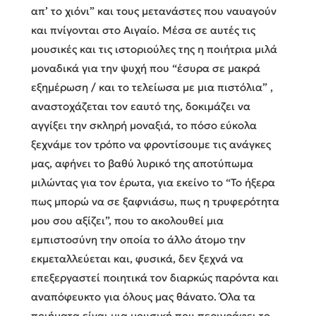
απ’ το χιόνι” και τους μετανάστες που ναυαγούν
και πνίγονται στο Αιγαίο. Μέσα σε αυτές τις
μουσικές και τις ιστοριούλες της η ποιήτρια μιλά
μοναδικά για την ψυχή που “έσυρα σε μακρά
εξημέρωση / και το τελείωσα με μια πιστόλια” ,
αναστοχάζεται τον εαυτό της, δοκιμάζει να
αγγίξει την σκληρή μοναξιά, το πόσο εύκολα
ξεχνάμε τον τρόπο να φροντίσουμε τις ανάγκες
μας, αφήνει το βαθύ λυρικό της αποτύπωμα
μιλώντας για τον έρωτα, για εκείνο το “Το ήξερα
πως μπορώ να σε ξαφνιάσω, πως η τρυφερότητα
μου σου αξίζει”, που το ακολουθεί μια
εμπιστοσύνη την οποία το άλλο άτομο την
εκμεταλλεύεται και, φυσικά, δεν ξεχνά να
επεξεργαστεί ποιητικά τον διαρκώς παρόντα και
αναπόφευκτο για όλους μας θάνατο. Όλα τα
ποιήματα είναι μια μουσική που περιγράφει το